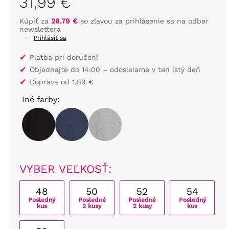
31,99 €
Kúpiť za
28.79 €
so zľavou za prihlásenie sa na odber
newslettera
-
Prihlásiť sa
✔
Platba pri doručení
✔
Objednajte do 14:00 – odosielame v ten istý deň
✔
Doprava od 1,99 €
Iné farby:
VYBER VEĽKOSŤ:
48
50
52
54
Posledný
Posledné
Posledné
Posledný
kus
2 kusy
2 kusy
kus