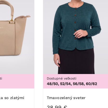
ti
Dostupné veľkosti
48/50, 52/54, 56/58, 60/62
44/
Tmavozelený sveter
38,99 €