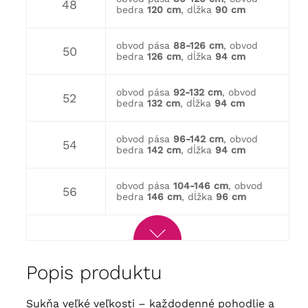
48
bedra
120 cm
, dĺžka
90 cm
obvod pása
88-126 cm
, obvod
50
bedra
126 cm
, dĺžka
94 cm
obvod pása
92-132 cm
, obvod
52
bedra
132 cm
, dĺžka
94 cm
obvod pása
96-142 cm
, obvod
54
bedra
142 cm
, dĺžka
94 cm
obvod pása
104-146 cm
, obvod
56
bedra
146 cm
, dĺžka
96 cm
Popis produktu
sukňa veľké veľkosti – každodenné pohodlie a