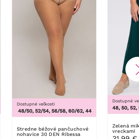
Dostupné ve
Dostupné veľkosti
48, 50, 52,
46, 48/50, 52/54, 56/58, 60/62
,
44/46, 48/50, 52/54, 56/5
Zelená mikinová sukňa s
Stredne béžové pančuchové
vreckami
nohavice 30 DEN Ribessa
31,99 €