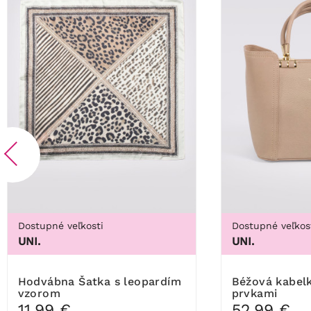
Dostupné veľkosti
Dostupné veľkos
UNI.
UNI.
Hodvábna Šatka s leopardím
Béžová kabelka so zlatými
vzorom
prvkami
11,99 €
52,99 €