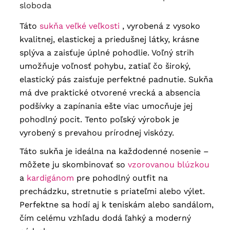
sloboda
Táto
sukňa veľké veľkosti
, vyrobená z vysoko
kvalitnej, elastickej a priedušnej látky, krásne
splýva a zaisťuje úplné pohodlie. Voľný strih
umožňuje voľnosť pohybu, zatiaľ čo široký,
elastický pás zaisťuje perfektné padnutie. Sukňa
má dve praktické otvorené vrecká a absencia
podšívky a zapínania ešte viac umocňuje jej
pohodlný pocit. Tento poľský výrobok je
vyrobený s prevahou prírodnej viskózy.
Táto sukňa je ideálna na každodenné nosenie –
môžete ju skombinovať so
vzorovanou blúzkou
a
kardigánom
pre pohodlný outfit na
prechádzku, stretnutie s priateľmi alebo výlet.
Perfektne sa hodí aj k teniskám alebo sandálom,
čím celému vzhľadu dodá ľahký a moderný