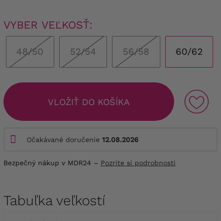
VYBER VEĽKOSŤ:
48/50
52/54
56/58
60/62
VLOŽIŤ DO KOŠÍKA
Očakávané doručenie
12.08.2026
Bezpečný nákup v MDR24 –
Pozrite si podrobnosti
Tabuľka veľkostí