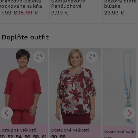
vo-zelená
Svetlobéžové
Béžová pletená
kockovaná sukňa
Pančuchové
blúzka
nohavice Ribessa
17,99 €
35,99 €
9,99 €
23,99 €
30 DEN
Doplňte outfit
Dostupné veľkosti
Dostupné veľkosti
Dostupné veľkos
0, 52, 54, 56, 58, 62, 64
50, 58
,
46, 48, 50, 52, 54, 56, 58, 62, 64