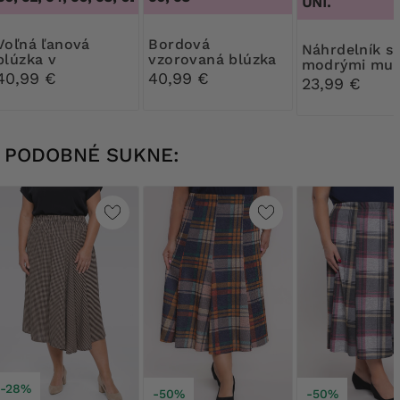
UNI.
​​ľanová
Bordová
Náhrdelník s
blúzka v
vzorovaná blúzka
modrými muš
intenzívnej
40,99 €
40,99 €
23,99 €
červenej farbe
PODOBNÉ SUKNE:
-28%
-50%
-50%