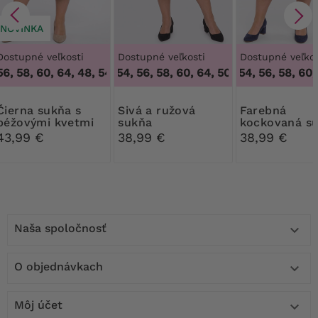
NOVINKA
Dostupné veľkosti
Dostupné veľkosti
Dostupné veľkos
6, 58, 60, 64
,
48, 54, 56, 58, 60, 64
50, 52, 54, 56, 58, 60, 64
50, 52, 54, 56, 58, 60, 
,
50, 52, 54, 56, 58, 
 sukňa s
Sivá a ružová
Farebná
béžovými kvetmi
sukňa
kockovaná s
43,99 €
38,99 €
38,99 €
Naša spoločnosť

O objednávkach

Môj účet
