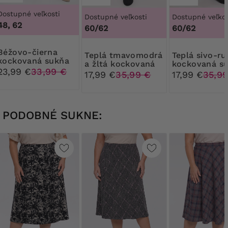
Dostupné veľkosti
Dostupné veľkosti
Dostupné veľkos
48, 62
60/62
60/62
o-čierna
Teplá tmavomodrá
Teplá sivo-ružová
kockovaná sukňa
a žltá kockovaná
kockovaná s
23,99 €
33,99 €
sukňa
17,99 €
35,99 €
17,99 €
35,9
PODOBNÉ SUKNE: