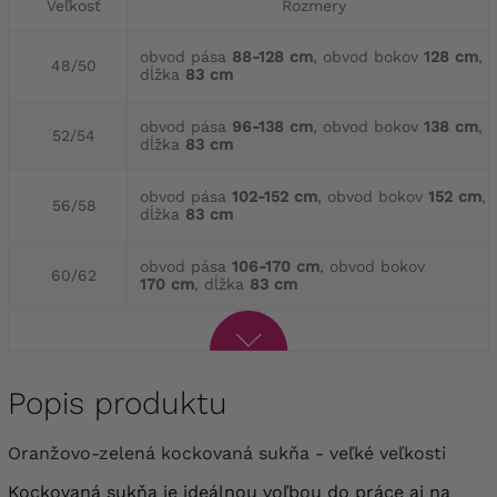
Veľkosť
Rozmery
obvod pása
88-128 cm
, obvod bokov
128 cm
,
48/50
dĺžka
83 cm
obvod pása
96-138 cm
, obvod bokov
138 cm
,
52/54
dĺžka
83 cm
obvod pása
102-152 cm
, obvod bokov
152 cm
,
56/58
dĺžka
83 cm
obvod pása
106-170 cm
, obvod bokov
60/62
170 cm
, dĺžka
83 cm
Popis produktu
Oranžovo-zelená kockovaná sukňa - veľké veľkosti
Kockovaná sukňa je ideálnou voľbou do práce aj na