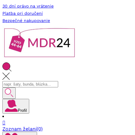
30 dní právo na vrátenie
Platba pri doručení
Bezpečné nakupovanie
Profil

Zoznam želaní
(0)