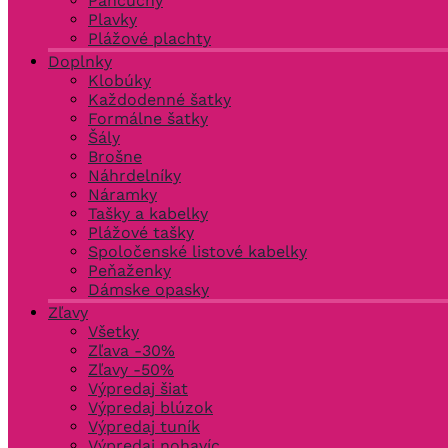
Pančuchy
Plavky
Plážové plachty
Doplnky
Klobúky
Každodenné šatky
Formálne šatky
Šály
Brošne
Náhrdelníky
Náramky
Tašky a kabelky
Plážové tašky
Spoločenské listové kabelky
Peňaženky
Dámske opasky
Zľavy
Všetky
Zľava -30%
Zľavy -50%
Výpredaj šiat
Výpredaj blúzok
Výpredaj tuník
Výpredaj nohavíc