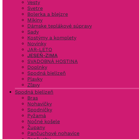
Vesty
Svetre
Bolerka a blejzre
Mikiny
Dámske teplákové súpravy
Sady
Kostýmy a komplety
Novinky
JAR-LETO
JESEŇ-ZIMA
SVADOBNÁ HOSTINA
Doplnky
Spodná bielizeň
Plavky
Zľavy
Spodná bielizeň
Bras
Nohavičky
Spodničky
Pyžamá
Nočné košele
Župany
Pančuchové nohavice