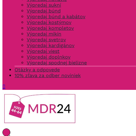
Výpredaj sukní
Výpredaj búnd
Výpredaj búnd a kabátov
Výpredaj kostýmov
Výpredaj kompletov
Výpredaj mikín
Výpredaj svetrov
Výpredaj kardigánov
Výpredaj viest
Výpredaj doplnkov
Výpredaj spodnej bielizne
Otázky a odpovede
10% zľava za odber noviniek
