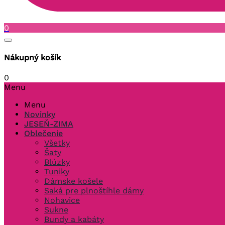
0
Nákupný košík
0
Menu
Menu
Novinky
JESEŇ-ZIMA
Oblečenie
Všetky
Šaty
Blúzky
Tuniky
Dámske košele
Saká pre plnoštíhle dámy
Nohavice
Sukne
Bundy a kabáty