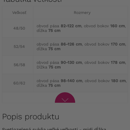
Veľkosť
Rozmery
obvod pása
82-122 cm
, obvod bokov
160 cm
,
48/50
dĺžka
75 cm
obvod pása
86-126 cm
, obvod bokov
170 cm
,
52/54
dĺžka
75 cm
obvod pása
90-130 cm
, obvod bokov
178 cm
,
56/58
Dĺžka
75 cm
obvod pása
98-140 cm
, obvod bokov
180 cm
,
60/62
dĺžka
75 cm
Popis produktu
Svetlozelená sukňa veľké veľkosti - midi dĺžka