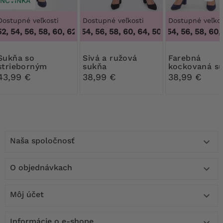
NOVINKA
Dostupné veľkosti
Dostupné veľkosti
Dostupné veľkos
2, 54, 56, 58, 60, 62, 64
50, 52, 54, 56, 58, 60, 64
,
48, 50, 52, 54, 56, 58, 60, 62, 64
50, 52, 54, 56, 58, 60, 
,
50, 52, 54, 56, 58, 
ňa so
Sivá a ružová
Farebná
strieborným
sukňa
kockovaná s
vzorom pepita
43,99 €
38,99 €
38,99 €
Naša spoločnosť

O objednávkach

Môj účet

Informácie o e-shope