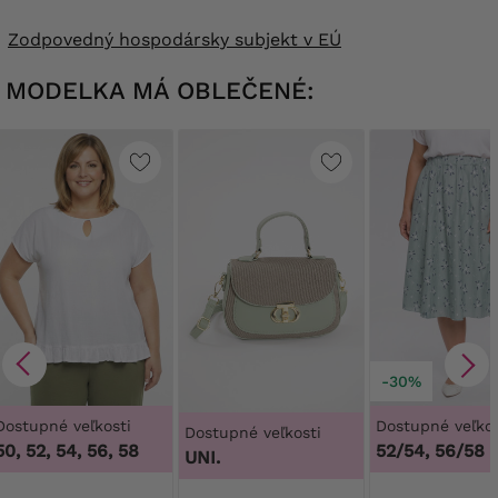
Zodpovedný hospodársky subjekt v EÚ
MODELKA MÁ OBLEČENÉ:
-30%
Dostupné veľkosti
Dostupné veľkos
Dostupné veľkosti
50, 52, 54, 56, 58
52/54, 56/58
UNI.