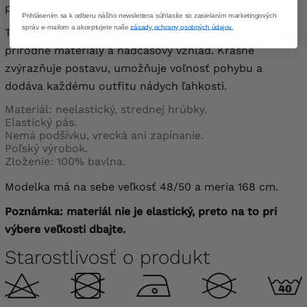
príležitostiam a zároveň si zachovať pohodlie a štýl.
Prihlásením sa k odberu nášho newslettera súhlasíte so zasielaním marketingových
správ e-mailom a akceptujete naše
zásady ochrany osobných údajov.
Táto sukňa je ideálna pre ženy, ktoré si cenia pohodlie,
prírodné materiály a nadčasový vzhľad. Krásne
zvýrazňuje postavu, umožňuje voľnosť pohybu a
dodáva každému outfitu nádych ľahkosti.
Materiál: neelastický, strednej hrúbky.
Elastický pás.
Nemá podšívku, vrecká ani zapínanie.
Poľský výrobok.
Zloženie: 100% bavlna.
Modelka má na sebe veľkosť 48/50 a meria 168 cm.
Poznámka: materiál nie je elastický, preto na to pri
výbere veľkosti dbajte.
Starostlivosť o produkt