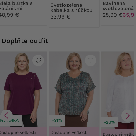
blúzka s
Bavlnená
Svetlozelená
volánikmi
svetlozelená
kabelka s rúčkou
kvetinová su
40,99 €
25,99 €
35,9
navrchu
33,99 €
Doplňte outfit
NOVINKA
-31%
-20%
Dostupné veľkosti
Dostupné veľkosti
Dostupné veľkos