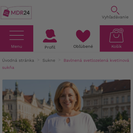
Vyhľadávanie
0
Menu
Obľúbené
Košík
Profil
Úvodná stránka
Sukne
Bavlnená svetlozelená kvetinová
sukňa