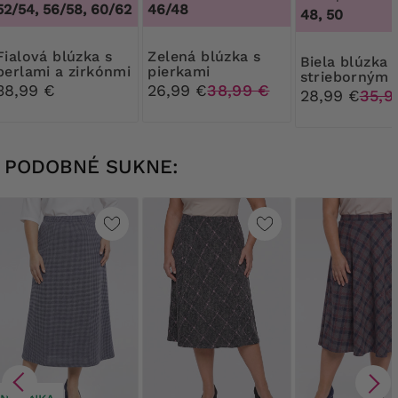
52/54, 56/58, 60/62
46/48
48, 50
 blúzka s
Zelená blúzka s
Biela blúzka so
perlami a zirkónmi
pierkami
strieborným
38,99 €
26,99 €
38,99 €
vzorom
28,99 €
35,9
PODOBNÉ SUKNE: