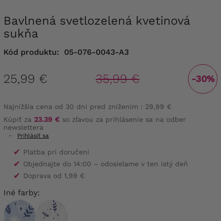
Bavlnená svetlozelená kvetinová
sukňa
Kód produktu:
05-076-0043-A3
25,99 €
35,99 €
-30%
Najnižšia cena od 30 dní pred znížením :
29,99 €
Kúpiť za
23.39 €
so zľavou za prihlásenie sa na odber
newslettera
-
Prihlásiť sa
✔
Platba pri doručení
✔
Objednajte do 14:00 – odosielame v ten istý deň
✔
Doprava od 1,99 €
Iné farby: