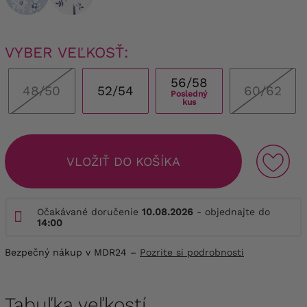
VYBER VEĽKOSŤ:
56/58
48/50
52/54
60/62
Posledný
kus
VLOŽIŤ DO KOŠÍKA
Očakávané doručenie
10.08.2026
- objednajte do
14:00
Bezpečný nákup v MDR24 –
Pozrite si podrobnosti
Tabuľka veľkostí