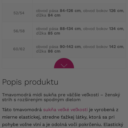
obvod pása
84-126 cm
, obvod bokov
126 cm
,
52/54
dĺžka
84 cm
obvod pása
88-134 cm
, obvod bokov
134 cm
,
56/58
dĺžka
85 cm
obvod pása
90-142 cm
, obvod bokov
142 cm
,
60/62
dĺžka
86 cm
Popis produktu
Tmavomodrá midi sukňa pre väčšie veľkosti – ženský
strih s rozšíreným spodným dielom
Táto tmavomodrá
sukňa veľké veľkosti
je vyrobená z
mierne elastickej, stredne ťažkej látky, ktorá sa pri
pohybe voľne vlní a je odolná voči pokrčeniu. Elastický