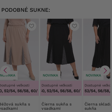
PODOBNÉ SUKNE:
NOVINKA
NOVINKA
NOVINKA
Dostupné veľkosti
Dostupné veľkosti
Dostupné veľkos
 52/54, 56/58, 60/62
48/50, 52/54, 56/58, 60/62
,
48/50, 52/54, 56/58, 60/62
,
52/54, 56/58,
48/50, 52/54,
 sukňa s
Čierna sukňa s
Čierna skladaná
vsadkami
vsadkami
sukňa