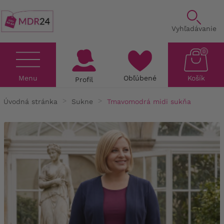
Vyhľadávanie
0
Menu
Obľúbené
Košík
Profil
Úvodná stránka
Sukne
Tmavomodrá midi sukňa