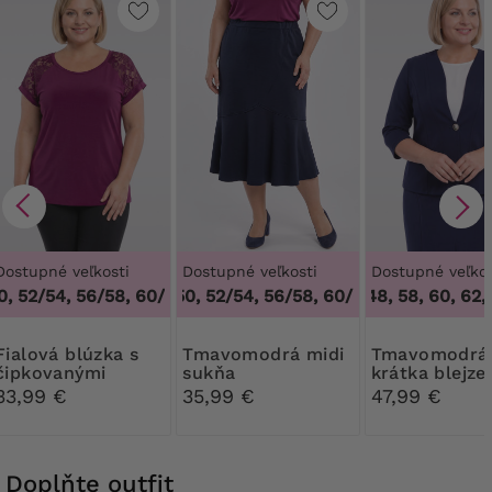
Dostupné veľkosti
Dostupné veľkosti
Dostupné veľkos
 52/54, 56/58, 60/62
48/50, 52/54, 56/58, 60/62
,
48/50, 52/54, 56/58, 60/62
46, 48, 58, 60, 62, 
,
48/50, 52/54,
 blúzka s
Tmavomodrá midi
Tmavomodrá
čipkovanými
sukňa
krátka blejze
rukávmi
33,99 €
35,99 €
47,99 €
Doplňte outfit