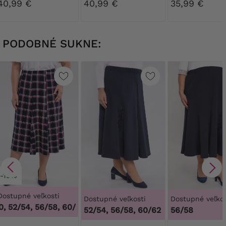
40,99 €
40,99 €
35,99 €
PODOBNÉ SUKNE:
-19%
Dostupné veľkosti
Dostupné veľkosti
Dostupné veľkos
 52/54, 56/58, 60/62
,
48/50, 52/54, 56/58, 60/62
52/54, 56/58, 60/62
56/58