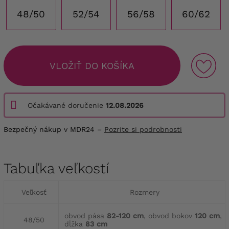
48/50
52/54
56/58
60/62
VLOŽIŤ DO KOŠÍKA
Očakávané doručenie
12.08.2026
Bezpečný nákup v MDR24 –
Pozrite si podrobnosti
Tabuľka veľkostí
Veľkosť
Rozmery
obvod pása
82-120 cm
, obvod bokov
120 cm
,
48/50
dĺžka
83 cm