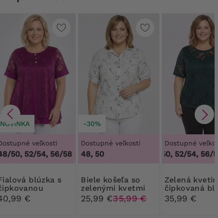
NOVINKA
-30%
Dostupné veľkosti
Dostupné veľkosti
Dostupné veľkos
48/50, 52/54, 56/58
48, 50
48/50, 52/54, 56/58
 blúzka s
Biele košeľa so
Zelená kvetinová
čipkovanou
zelenými kvetmi
čipkovaná bl
kardigánom a
40,99 €
25,99 €
35,99 €
35,99 €
zlatými gombíkmi