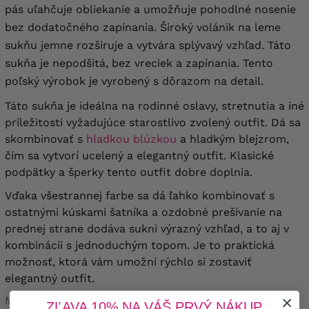
pás uľahčuje obliekanie a umožňuje pohodlné nosenie
bez dodatočného zapínania. Široký volánik na leme
sukňu jemne rozširuje a vytvára splývavý vzhľad. Táto
sukňa je nepodšitá, bez vreciek a zapínania. Tento
poľský výrobok je vyrobený s dôrazom na detail.
Táto sukňa je ideálna na rodinné oslavy, stretnutia a iné
príležitosti vyžadujúce starostlivo zvolený outfit. Dá sa
skombinovať s
hladkou blúzkou
a hladkým blejzrom,
čím sa vytvorí ucelený a elegantný outfit. Klasické
podpätky a šperky tento outfit dobre doplnia.
Vďaka všestrannej farbe sa dá ľahko kombinovať s
ostatnými kúskami šatníka a ozdobné prešívanie na
prednej strane dodáva sukni výrazný vzhľad, a to aj v
kombinácii s jednoduchým topom. Je to praktická
možnosť, ktorá vám umožní rýchlo si zostaviť
elegantný outfit.
Materiál: mierne elastický, strednej hrúbky.
ZĽAVA 10% NA VÁŠ PRVÝ NÁKUP