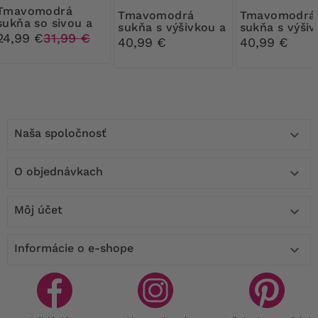
modrá
Tmavomodrá
Tmavomodrá
sukňa so sivou a
sukňa s výšivkou a
sukňa s výši
ružovou kockou
24,99 €
31,99 €
kamienkami
40,99 €
40,99 €
Naša spoločnosť

O objednávkach

Môj účet

Informácie o e-shope
