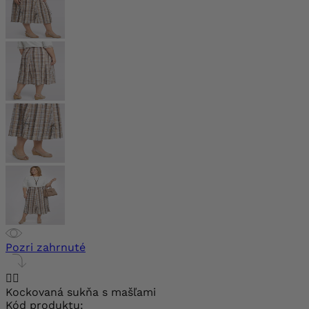
Pozri zahrnuté


Kockovaná sukňa s mašľami
Kód produktu: