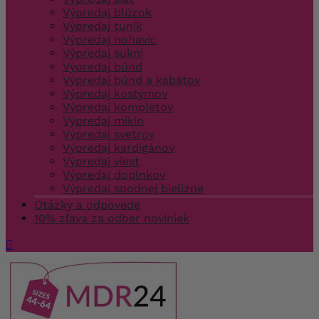
Výpredaj blúzok
Výpredaj tuník
Výpredaj nohavíc
Výpredaj sukní
Výpredaj búnd
Výpredaj búnd a kabátov
Výpredaj kostýmov
Výpredaj kompletov
Výpredaj mikín
Výpredaj svetrov
Výpredaj kardigánov
Výpredaj viest
Výpredaj doplnkov
Výpredaj spodnej bielizne
Otázky a odpovede
10% zľava za odber noviniek
