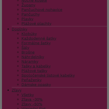
Nočné košele
Župany
Pančuchové nohavice
Pančuchy
Plavky
Plážové plachty
Doplnky
Klobúky
Každodenné šatky
Formálne šatky
Šály
Brošne
Náhrdelníky
Náramky
Tašky a kabelky
Plážové tašky
Spoločenské listové kabelky
Peňaženky
Dámske opasky
Zľavy
Všetky
Zľava -30%
Zľavy -50%
Výpredaj šiat