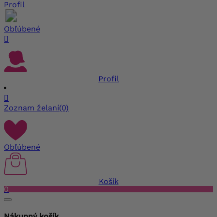
Profil
Obľúbené

Profil

Zoznam želaní
(0)
Obľúbené
Košík
0
Nákupný košík