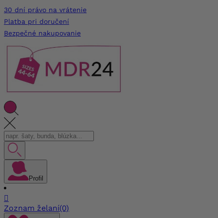
30 dní právo na vrátenie
Platba pri doručení
Bezpečné nakupovanie
Profil

Zoznam želaní
(0)