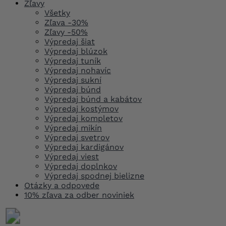
Zľavy
Všetky
Zľava -30%
Zľavy -50%
Výpredaj šiat
Výpredaj blúzok
Výpredaj tuník
Výpredaj nohavíc
Výpredaj sukní
Výpredaj búnd
Výpredaj búnd a kabátov
Výpredaj kostýmov
Výpredaj kompletov
Výpredaj mikín
Výpredaj svetrov
Výpredaj kardigánov
Výpredaj viest
Výpredaj doplnkov
Výpredaj spodnej bielizne
Otázky a odpovede
10% zľava za odber noviniek