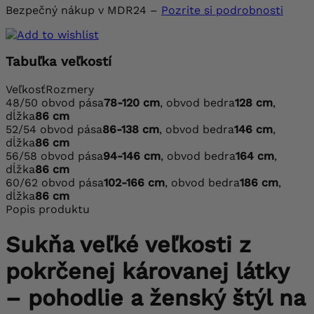
Bezpečný nákup v MDR24 –
Pozrite si podrobnosti
Tabuľka veľkostí
Veľkosť
Rozmery
48/50
obvod pása
78-120 cm
, obvod bedra
128 cm
,
dĺžka
86 cm
52/54
obvod pása
86-138 cm
, obvod bedra
146 cm
,
dĺžka
86 cm
56/58
obvod pása
94-146 cm
, obvod bedra
164 cm
,
dĺžka
86 cm
60/62
obvod pása
102-166 cm
, obvod bedra
186 cm
,
dĺžka
86 cm
Popis produktu
Sukňa veľké veľkosti z
pokrčenej károvanej látky
– pohodlie a ženský štýl na