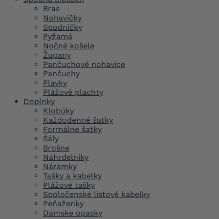
Bras
Nohavičky
Spodničky
Pyžamá
Nočné košele
Župany
Pančuchové nohavice
Pančuchy
Plavky
Plážové plachty
Doplnky
Klobúky
Každodenné šatky
Formálne šatky
Šály
Brošne
Náhrdelníky
Náramky
Tašky a kabelky
Plážové tašky
Spoločenské listové kabelky
Peňaženky
Dámske opasky