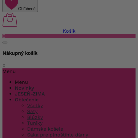
Obľúbené
Košík
0
Nákupný košík
0
Menu
Menu
Novinky
JESEŇ-ZIMA
Oblečenie
Všetky
Šaty
Blúzky
Tuniky
Dámske košele
Saká pre plnoštíhle dámy