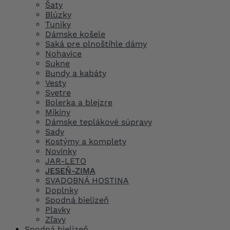
Šaty
Blúzky
Tuniky
Dámske košele
Saká pre plnoštíhle dámy
Nohavice
Sukne
Bundy a kabáty
Vesty
Svetre
Bolerka a blejzre
Mikiny
Dámske teplákové súpravy
Sady
Kostýmy a komplety
Novinky
JAR-LETO
JESEŇ-ZIMA
SVADOBNÁ HOSTINA
Doplnky
Spodná bielizeň
Plavky
Zľavy
Spodná bielizeň