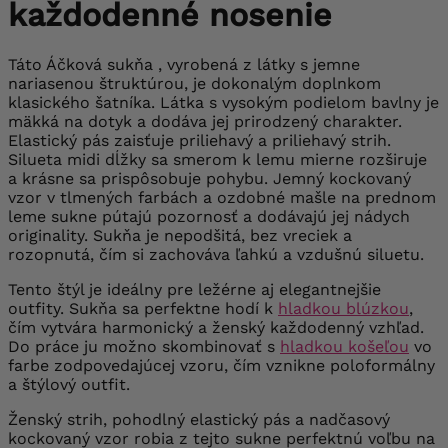
každodenné nosenie
Táto Áčková sukňa , vyrobená z látky s jemne
nariasenou štruktúrou, je dokonalým doplnkom
klasického šatníka. Látka s vysokým podielom bavlny je
mäkká na dotyk a dodáva jej prirodzený charakter.
Elastický pás zaisťuje priliehavý a priliehavý strih.
Silueta midi dĺžky sa smerom k lemu mierne rozširuje
a krásne sa prispôsobuje pohybu. Jemný kockovaný
vzor v tlmených farbách a ozdobné mašle na prednom
leme sukne pútajú pozornosť a dodávajú jej nádych
originality. Sukňa je nepodšitá, bez vreciek a
rozopnutá, čím si zachováva ľahkú a vzdušnú siluetu.
Tento štýl je ideálny pre ležérne aj elegantnejšie
outfity. Sukňa sa perfektne hodí k
hladkou blúzkou
,
čím vytvára harmonický a ženský každodenný vzhľad.
Do práce ju možno skombinovať s
hladkou košeľou
vo
farbe zodpovedajúcej vzoru, čím vznikne poloformálny
a štýlový outfit.
Ženský strih, pohodlný elastický pás a nadčasový
kockovaný vzor robia z tejto sukne perfektnú voľbu na