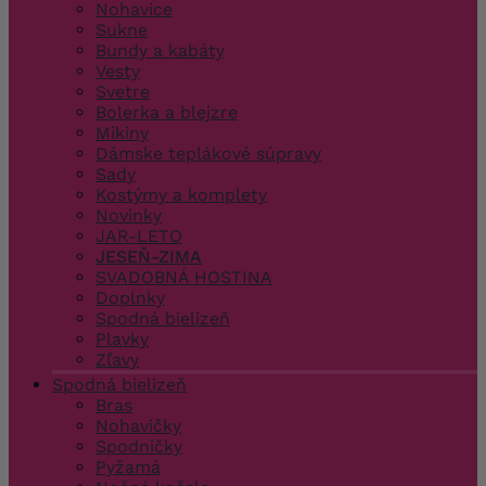
Nohavice
Sukne
Bundy a kabáty
Vesty
Svetre
Bolerka a blejzre
Mikiny
Dámske teplákové súpravy
Sady
Kostýmy a komplety
Novinky
JAR-LETO
JESEŇ-ZIMA
SVADOBNÁ HOSTINA
Doplnky
Spodná bielizeň
Plavky
Zľavy
Spodná bielizeň
Bras
Nohavičky
Spodničky
Pyžamá