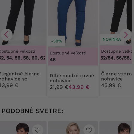
NOVINKA
-50%
Dostupné veľkosti
Dostupné veľkos
Dostupné veľkosti
2, 54, 56, 58, 60, 62, 64
,
48, 50, 52, 54, 56, 58, 60, 62, 64
48/50, 52/54, 56/58, 
46
né čierne
Čierne vzorované
Dlhé modré rovné
nohavice so
nohavice
nohavice
záhybmi
43,99 €
45,99 €
21,99 €
43,99 €
PODOBNÉ SVETRE: