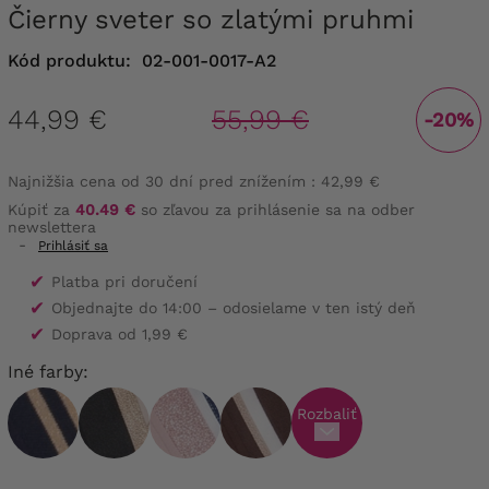
Čierny sveter so zlatými pruhmi
Kód produktu:
02-001-0017-A2
44,99 €
55,99 €
-20%
Najnižšia cena od 30 dní pred znížením :
42,99 €
Kúpiť za
40.49 €
so zľavou za prihlásenie sa na odber
newslettera
-
Prihlásiť sa
✔
Platba pri doručení
✔
Objednajte do 14:00 – odosielame v ten istý deň
✔
Doprava od 1,99 €
Iné farby:
Rozbaliť