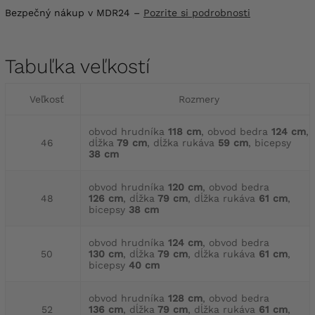
Bezpečný nákup v MDR24 –
Pozrite si podrobnosti
Tabuľka veľkostí
Veľkosť
Rozmery
obvod hrudníka
118 cm
, obvod bedra
124 cm
,
46
dĺžka
79 cm
, dĺžka rukáva
59 cm
, bicepsy
38 cm
obvod hrudníka
120 cm
, obvod bedra
48
126 cm
, dĺžka
79 cm
, dĺžka rukáva
61 cm
,
bicepsy
38 cm
obvod hrudníka
124 cm
, obvod bedra
50
130 cm
, dĺžka
79 cm
, dĺžka rukáva
61 cm
,
bicepsy
40 cm
obvod hrudníka
128 cm
, obvod bedra
52
136 cm
, dĺžka
79 cm
, dĺžka rukáva
61 cm
,