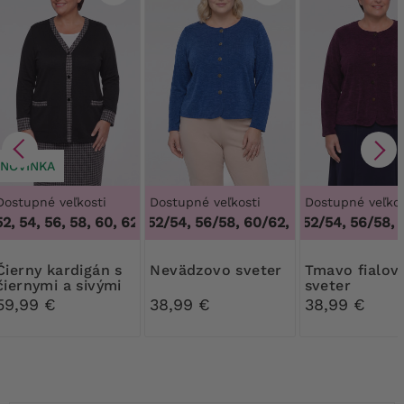
NOVINKA
Dostupné veľkosti
Dostupné veľkosti
Dostupné veľkos
2, 54, 56, 58, 60, 62, 64
48/50, 52/54, 56/58, 60/62
,
48, 50, 52, 54, 56, 58, 60, 62, 64
48/50, 52/54, 56/58, 
,
48/50, 52/54, 56
kardigán s
Nevädzovo sveter
Tmavo fialový
čiernymi a sivými
sveter
vzorovanými
59,99 €
38,99 €
38,99 €
vložkami