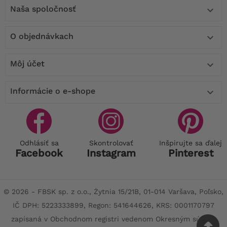
Naša spoločnosť

O objednávkach

Môj účet

Informácie o e-shope

Odhlásiť sa
Skontrolovať
Inšpirujte sa ďalej
Facebook
Instagram
Pinterest
© 2026 - FBSK sp. z o.o., Żytnia 15/21B, 01-014 Varšava, Poľsko,
IČ DPH: 5223333899, Regon: 541644626, KRS: 0001170797
zapísaná v Obchodnom registri vedenom Okresným súdom