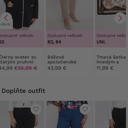
-20%
Dostupné veľkosti
Dostupné veľkosti
Dostupné veľkos
62
62, 64
UNI.
sveter so
Béžové
Tmavá šatka s
zlatými pruhmi
spoločenské
hnedým a
nohavice
béžovým vzo
44,99 €
55,99 €
43,99 €
11,99 €
Doplňte outfit