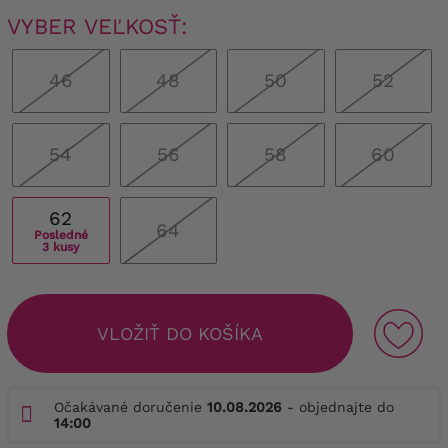
VYBER VEĽKOSŤ:
46
48
50
52
54
56
58
60
62
64
Posledné
3 kusy
VLOŽIŤ DO KOŠÍKA
Očakávané doručenie
10.08.2026
- objednajte do
14:00