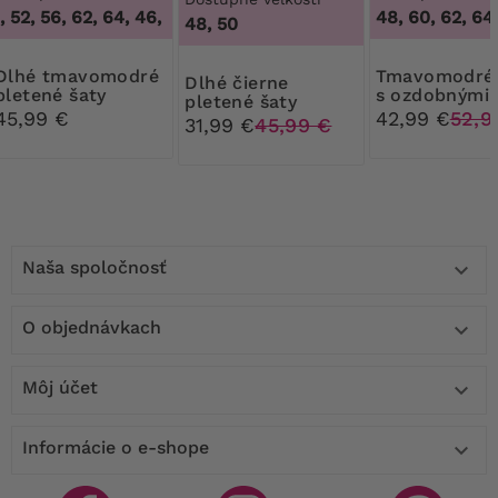
 52, 56, 62, 64
,
46, 50, 52, 56, 62, 64
48, 60, 62, 64
48, 50
mavomodré
Tmavomodré šaty
Dlhé čierne
pletené šaty
s ozdobnými
pletené šaty
opasky
45,99 €
42,99 €
52,9
31,99 €
45,99 €
Naša spoločnosť

O objednávkach

Môj účet

Informácie o e-shope
