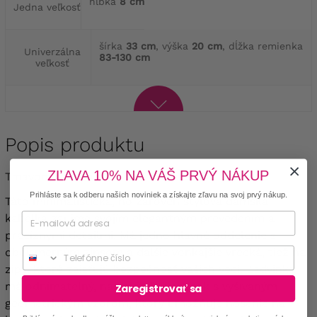
hĺbka
8 cm
Jedna veľkosť
šírka
33 cm
, výška
20 cm
, dĺžka remienka
Univerzálna
83-130 cm
veľkosť
Popis produktu
ZĽAVA 10% NA VÁŠ PRVÝ NÁKUP
Tmavomodrá kabelka
Prihláste sa k odberu našich noviniek a získajte zľavu na svoj prvý nákup.
Táto minimalistická, no zároveň štýlová dámska
kabelka zaujme svojím elegantným prevedením a
precíznymi detailmi. Má jedno hlavné oddelenie s
Phone
obojsmerným zipsom a ďalšie vonkajšie vrecká, tiež na
zips, ktoré zaisťujú bezpečnosť vašich vecí. Ľadvinka
má odnímateľný, nastaviteľný opasok s vyšívaným
Zaregistrovať sa
geometrickým vzorom, ktorý umožňuje nosenie na