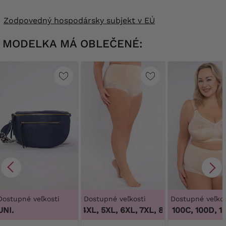
Zodpovedný hospodársky subjekt v EÚ
MODELKA MÁ OBLEČENÉ:
Dostupné veľkosti
Dostupné veľkosti
Dostupné veľkos
UNI.
3XL, 4XL, 5XL, 6XL, 7XL, 8XL, 9XL
100B, 100C, 100D, 100
,
3XL, 4X