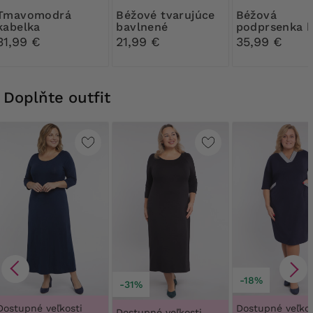
modrá
Béžové tvarujúce
Béžová
kabelka
bavlnené
podprsenka 
nohavičky s čipkou
kostic
31,99 €
21,99 €
35,99 €
Doplňte outfit
-18%
-31%
Dostupné veľkosti
Dostupné veľkos
Dostupné veľkosti