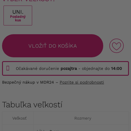
UNI.
Posledný
kus
VLOŽIŤ DO KOŠÍKA
Očakávané doručenie
pozajtra
- objednajte do
14:00
Bezpečný nákup v MDR24 –
Pozrite si podrobnosti
Tabuľka veľkostí
Veľkosť
Rozmery