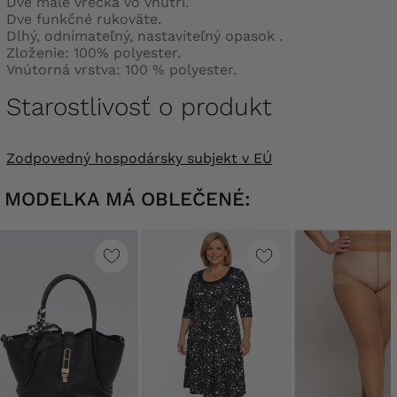
Dve malé vrecká vo vnútri.
Dve funkčné rukoväte.
Dlhý, odnímateľný, nastaviteľný opasok .
Zloženie: 100% polyester.
Vnútorná vrstva: 100 % polyester.
Starostlivosť o produkt
Zodpovedný hospodársky subjekt v EÚ
MODELKA MÁ OBLEČENÉ: