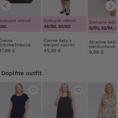
Dostupné veľkosti
Dostupné veľkosti
Dostupné veľkos
UNI.
48/50, 60/62
4
44/46, 48/50, 52/54, 5
erna
Čierne šaty s
Stredne béžové
lichobežníková
bielymi vzormi
pančuchové
kabelka so šatkou
47,99 €
45,99 €
nohavice 30
9,99 €
Ribessa
Doplňte outfit