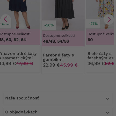
-10%
-27%
-50%
Dostupné veľkosti
Dostupné veľkos
Dostupné veľkosti
58, 60, 62, 64
60
46/48, 54/56
dré šaty
Biele šaty s
Farebné šaty s
s asymetrickými
farebným vz
gombíkmi
volánikmi
43,99 €
47,99 €
36,99 €
52,9
22,99 €
45,99 €
Naša spoločnosť

O objednávkach
