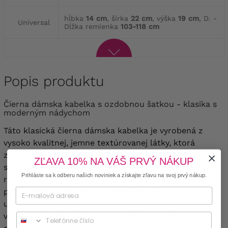
hĺbka
14 cm
, šírka
22 cm
, výška
19 cm
, D. -
Universal
Dĺžka remienka
103-118 cm
Popis produktu
Čierna dámska kabelka s ozdobnou šatkou - klasika s
moderným nádychom
Táto klasická čierna dámska kabelka je vyrobená z
vysoko kvalitnej, jemne textúrovanej látky, ktorá
zaisťuje odolnosť a dlhotrvajúci vzhľad.
Predná strana
ZĽAVA 10% NA VÁŠ PRVÝ NÁKUP
sa zapína na výraznú zlatú otočnú sponu a vystužená
Prihláste sa k odberu našich noviniek a získajte zľavu na svoj prvý nákup.
rukoväť umožňuje pohodlné nosenie.
Má jednu hlavnú
priehradku na zips, ktorá zaisťuje bezpečnosť
uložených vecí. Vo vnútri sú dve praktické, otvorené
vrecká. Kabelka má dve pevné rukoväte, dlhý,
Phone