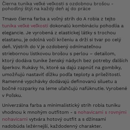
Čierna tunika veľké veľkosti s ozdobnou brošou -
pohodlný štýl na každý deň aj do práce
Tmavo čierna farba a voľný strih do A robia z tejto
tunika veľké veľkosti
dokonalú kombináciu pohodlia a
elegancie. Je vyrobená z elastickej látky s trochou
elastanu, je odolná voči krčeniu a drží si tvar po celý
deň. Výstrih do V je ozdobený odnímateľnou
striebornou lístkovou brošou s perlou – detailom,
ktorý dodáva tunike ženský nádych bez potreby ďalších
šperkov. Rukávy ¾, ktoré sa dajú zapnúť na gombíky,
umožňujú nastaviť dĺžku podľa teploty a príležitosti.
Ramenné vypchávky dodávajú definovanú siluetu a
bočné rozparky na leme uľahčujú nafúknutie. Vyrobené
v Poľsku.
Univerzálna farba a minimalistický strih robia tuniku
vhodnou k mnohým outfitom - s
nohavicami s rovnými
nohavicami
vytvára hotový outfit a s džínsami
nadobúda ležérnejší, každodenný charakter.