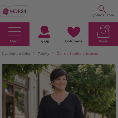
Vyhľadávanie
0
Menu
Obľúbené
Košík
Profil
Úvodná stránka
Tuniky
Čierna tunika s brošou