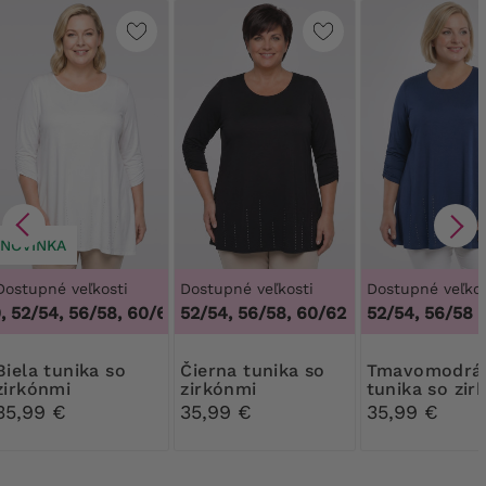
NOVINKA
Dostupné veľkosti
Dostupné veľkosti
Dostupné veľkos
 52/54, 56/58, 60/62
,
48/50, 52/54, 56/58, 60/62
52/54, 56/58, 60/62
52/54, 56/58
tunika so
Čierna tunika so
Tmavomodrá
zirkónmi
zirkónmi
tunika so zir
35,99 €
35,99 €
35,99 €