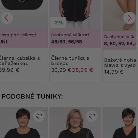
-21%
Dostupné veľkosti
Dostupné veľkosti
Dostupné veľkos
UNI.
48/50, 56/58
46, 48, 50, 52, 54, 56
kabelka s
Čierna tunika s
Béžové nohavičky
peňaženkou
brošou
Mewa s vyso
69,99 €
30,99 €
38,99 €
pásom
14,99 €
PODOBNÉ TUNIKY: