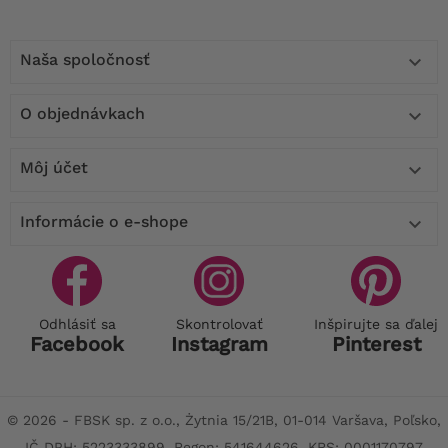
Naša spoločnosť

O objednávkach

Môj účet

Informácie o e-shope

Odhlásiť sa
Skontrolovať
Inšpirujte sa ďalej
Facebook
Instagram
Pinterest
© 2026 - FBSK sp. z o.o., Żytnia 15/21B, 01-014 Varšava, Poľsko,
IČ DPH: 5223333899, Regon: 541644626, KRS: 0001170797