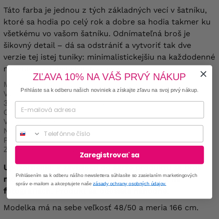
Táto farba je jednou z tých základných vecí v šatníku,
ktoré sa hodia po celý rok a dobre sa hodia takmer ku
všetkému vo vašom šatníku. Odnímateľná broš je
šikovný detail – dá sa odstrániť a vytvoriť tak dve
verzie tej istej tuniky: minimalistickejšiu na každodenné
nosenie a zdobenejšiu na cesty.
ZĽAVA 10% NA VÁŠ PRVÝ NÁKUP
Materiál: flexibilný, odolný voči krčeniu, vysoká kvalita.
Prihláste sa k odberu našich noviniek a získajte zľavu na svoj prvý nákup.
Výstrih do "V".
3/4 rukávy s možnosťou vyhrnutia.
Odnímateľná broš.
Všité ramenné vypchávky.
Phone
Nemá žiadne zapínanie ani vrecká.
Poľský výrobok.
Zloženie: 95% polyester, 5% elastan.
Zaregistrovať sa
Upozornenie: V závislosti od šarže produktu sa broš
Prihlásením sa k odberu nášho newslettera súhlasíte so zasielaním marketingových
môže mierne líšiť od tej, ktorá je zobrazená na
správ e-mailom a akceptujete naše
zásady ochrany osobných údajov.
fotografiách. Produkt sa odosiela náhodne.
Modelka má na sebe veľkosť 48/50 a meria 166 cm.