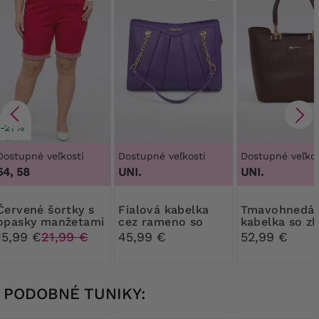
-27%
Dostupné veľkosti
Dostupné veľkosti
Dostupné veľkos
54, 58
UNI.
UNI.
 šortky s
Fialová kabelka
Tmavohnedá
opasky manžetami
cez rameno so
kabelka so zl
zlatými prvkami
prvkami
15,99 €
21,99 €
45,99 €
52,99 €
PODOBNÉ TUNIKY: