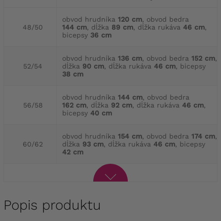
obvod hrudníka
120 cm
, obvod bedra
48/50
144 cm
, dĺžka
89 cm
, dĺžka rukáva
46 cm
,
bicepsy
36 cm
obvod hrudníka
136 cm
, obvod bedra
152 cm
,
52/54
dĺžka
90 cm
, dĺžka rukáva
46 cm
, bicepsy
38 cm
obvod hrudníka
144 cm
, obvod bedra
56/58
162 cm
, dĺžka
92 cm
, dĺžka rukáva
46 cm
,
bicepsy
40 cm
obvod hrudníka
154 cm
, obvod bedra
174 cm
,
60/62
dĺžka
93 cm
, dĺžka rukáva
46 cm
, bicepsy
42 cm
Popis produktu