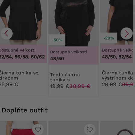
-20%
-50%
Dostupné veľkosti
Dostupné veľkos
Dostupné veľkosti
52/54, 56/58, 60/62
48/50, 52/54
48/50
tunika so
Čierna tunika s
Teplá čierna
zirkónmi
výstrihom do
tunika s
35,99 €
28,99 €
35,9
trblietavým
19,99 €
38,99 €
vzorom
Doplňte outfit