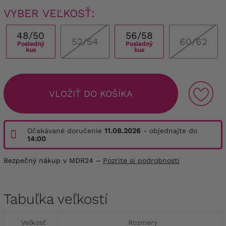
VYBER VEĽKOSŤ:
48/50
56/58
52/54
60/62
Posledný
Posledný
kus
kus
VLOŽIŤ DO KOŠÍKA
Očakávané doručenie
11.08.2026
- objednajte do
14:00
Bezpečný nákup v MDR24 –
Pozrite si podrobnosti
Tabuľka veľkostí
Veľkosť
Rozmery