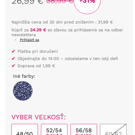
26,99 €
38,99 €
-31%
Najnižšia cena od 30 dní pred znížením :
31,99 €
Kúpiť za
24.29 €
so zľavou za prihlásenie sa na odber
newslettera
-
Prihlásiť sa
✔
Platba pri doručení
✔
Objednajte do 14:00 – odosielame v ten istý deň
✔
Doprava od 1,99 €
Iné farby:
VYBER VEĽKOSŤ:
52/54
56/58
48/50
60/62