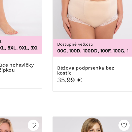
ti
Dostupné veľkosti
 8XL, 9XL
,
3XL, 4XL, 5XL, 6XL, 7XL, 8XL, 9XL
48,
100B, 100C, 100D, 100DD, 100F, 100G, 100H, 1
Béžová podprsenka bez
čipkou
kostic
35,99 €