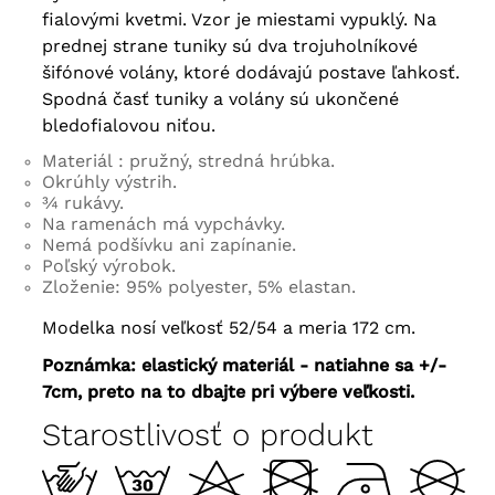
fialovými kvetmi. Vzor je miestami vypuklý. Na
prednej strane tuniky sú dva trojuholníkové
šifónové volány, ktoré dodávajú postave ľahkosť.
Spodná časť tuniky a volány sú ukončené
bledofialovou niťou.
Materiál
: pružný, stredná hrúbka.
Okrúhly výstrih.
¾ rukávy.
Na ramenách má vypchávky.
Nemá podšívku ani zapínanie.
Poľský výrobok.
Zloženie: 95% polyester, 5% elastan.
Modelka nosí veľkosť 52/54 a meria 172 cm.
Poznámka: elastický materiál - natiahne sa +/-
7cm, preto na to dbajte pri výbere veľkosti.
Starostlivosť o produkt