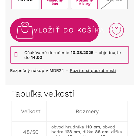
Posledný
Posledné
kus
2 kusy
VLOŽIŤ DO KOŠÍKA
Očakávané doručenie
10.08.2026
- objednajte
do
14:00
Bezpečný nákup v MDR24 –
Pozrite si podrobnosti
Tabuľka veľkostí
Veľkosť
Rozmery
obvod hrudníka
110 cm
, obvod
48/50
bedra
128 cm
, dĺžka
86 cm
, dĺžka