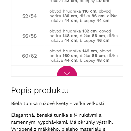
rukáva
43 cm
, bicepsy
40 cm
obvod hrudníka
116 cm
, obvod
52/54
bedra
136 cm
, dĺžka
86 cm
, dĺžka
rukáva
44 cm
, bicepsy
44 cm
obvod hrudníka
132 cm
, obvod
56/58
bedra
148 cm
, dĺžka
86 cm
, dĺžka
rukáva
44 cm
, bicepsy
46 cm
obvod hrudníka
142 cm
, obvod
60/62
bedra
160 cm
, dĺžka
86 cm
, dĺžka
rukáva
44 cm
, bicepsy
48 cm
Popis produktu
Biela tunika ružové kvety - veľké veľkosti
Elegantná, ženská tunika s ¾ rukávmi a
ramennými vypchávkami. Má okrúhly výstrih.
Vyrobené z mäkkého, bieleho materiálu s