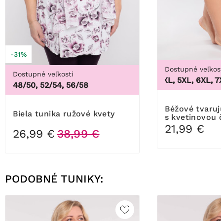
-31%
Dostupné veľkos
Dostupné veľkosti
3XL, 4XL, 5XL, 6XL, 7XL,
48/50, 52/54, 56/58
Béžové tvarujúce nohavičky
Biela tunika ružové kvety
s kvetinovou 
21,99 €
26,99 €
38,99 €
PODOBNÉ TUNIKY: