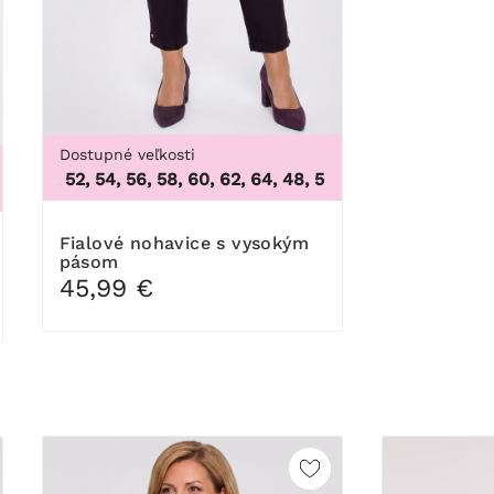
Dostupné veľkosti
 50, 52, 54, 56, 58, 60, 62, 64
,
48, 50, 52, 54, 56, 58, 60, 62
00I, 100J, 100K, 105B, 105C, 105D, 105DD, 105F, 105G, 105H, 1
Fialové nohavice s vysokým
pásom
45,99 €