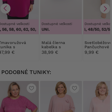
Dostupné veľkosti
Dostupné veľkosti
Dostupné veľkos
 56, 58, 60, 62
,
50, 52, 56, 58, 60, 62
UNI.
44/46, 48/50, 52/54
ružová
Malá čierna
Svetlobéžové
tunika s
kabelka s
Pančuchové
brokátovými
diamantovým
nohavice Rib
47,99 €
38,99 €
9,99 €
vsadkami
zapínaním
30 DEN
PODOBNÉ TUNIKY: