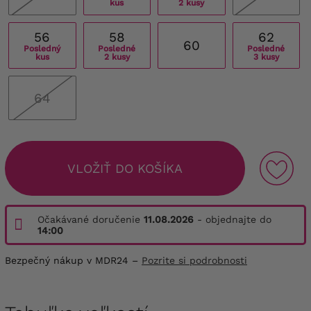
kus
2 kusy
56
58
62
60
Posledný
Posledné
Posledné
kus
2 kusy
3 kusy
64
VLOŽIŤ DO KOŠÍKA
Očakávané doručenie
11.08.2026
- objednajte do
14:00
Bezpečný nákup v MDR24 –
Pozrite si podrobnosti