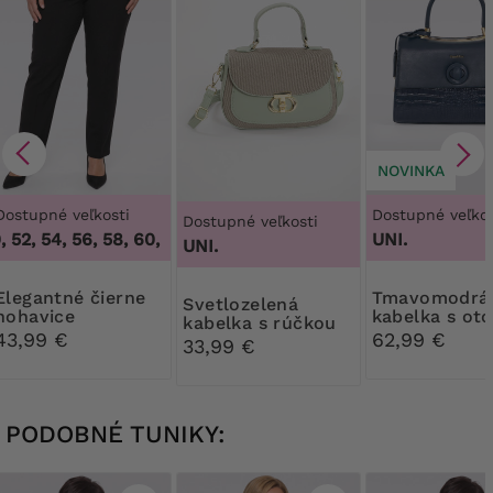
NOVINKA
Dostupné veľkosti
Dostupné veľkos
Dostupné veľkosti
 52, 54, 56, 58, 60
,
48, 50, 52, 54, 56, 58, 60
UNI.
UNI.
né čierne
Tmavomodrá
Svetlozelená
nohavice
kabelka s ot
kabelka s rúčkou
zapínaním
43,99 €
62,99 €
navrchu
33,99 €
PODOBNÉ TUNIKY: