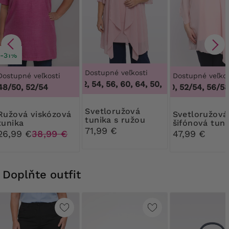
-31%
Dostupné veľkosti
Dostupné veľkosti
Dostupné veľkos
50, 52, 54, 56, 60, 64
,
50, 52, 54, 56, 60, 64
48/50, 52/54
48/50, 52/54, 56/58
Svetloružová
viskózová
Svetloružová
tunika s ružou
tunika
šifónová tuni
71,99 €
brošou
26,99 €
38,99 €
47,99 €
Doplňte outfit