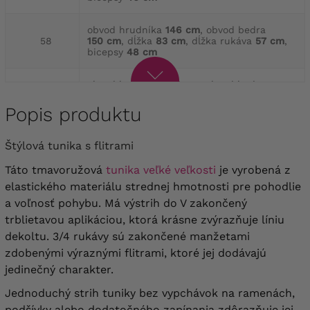
obvod hrudníka
146 cm
, obvod bedra
58
150 cm
, dĺžka
83 cm
, dĺžka rukáva
57 cm
,
bicepsy
48 cm
obvod hrudníka
150 cm
, obvod bedra
60
154 cm
, dĺžka
85 cm
, dĺžka rukáva
57 cm
,
bicepsy
50 cm
Popis produktu
obvod hrudníka
154 cm
, obvod bedra
Štýlová tunika s flitrami
62
162 cm
, dĺžka
86 cm
, dĺžka rukáva
57 cm
,
bicepsy
52 cm
Táto tmavoružová
tunika veľké veľkosti
je vyrobená z
elastického materiálu strednej hmotnosti pre pohodlie
obvod hrudníka
162 cm
, obvod bedra
a voľnosť pohybu. Má výstrih do V zakončený
64
166 cm
, dĺžka
87 cm
, dĺžka rukáva
57 cm
,
bicepsy
54 cm
trblietavou aplikáciou, ktorá krásne zvýrazňuje líniu
dekoltu. 3/4 rukávy sú zakončené manžetami
zdobenými výraznými flitrami, ktoré jej dodávajú
jedinečný charakter.
Jednoduchý strih tuniky bez vypchávok na ramenách,
podšívky alebo dodatočného zapínania zdôrazňuje jej