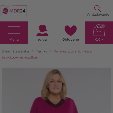
Vyhľadávanie
0
Menu
Obľúbené
Košík
Profil
Úvodná stránka
Tuniky
Tmavoružová tunika s
brokátovými vsadkami