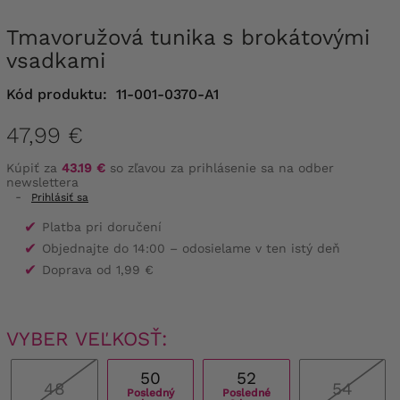
Tmavoružová tunika s brokátovými
vsadkami
Kód produktu:
11-001-0370-A1
47,99 €
Kúpiť za
43.19 €
so zľavou za prihlásenie sa na odber
newslettera
-
Prihlásiť sa
✔
Platba pri doručení
✔
Objednajte do 14:00 – odosielame v ten istý deň
✔
Doprava od 1,99 €
VYBER VEĽKOSŤ:
50
52
48
54
Posledný
Posledné