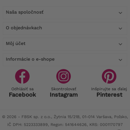
Naša spoločnosť

O objednávkach

Môj účet

Informácie o e-shope

Odhlásiť sa
Skontrolovať
Inšpirujte sa ďalej
Facebook
Instagram
Pinterest
© 2026 - FBSK sp. z o.o., Żytnia 15/21B, 01-014 Varšava, Poľsko,
IČ DPH: 5223333899, Regon: 541644626, KRS: 0001170797