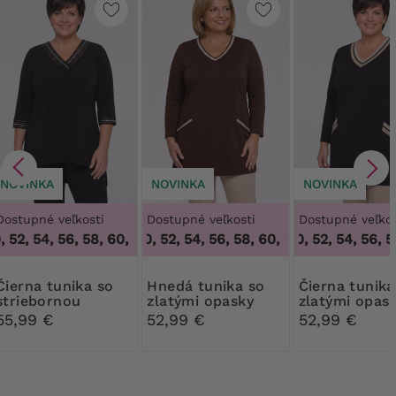
NOVINKA
NOVINKA
NOVINKA
Dostupné veľkosti
Dostupné veľkosti
Dostupné veľkos
 52, 54, 56, 58, 60, 62, 64
48, 50, 52, 54, 56, 58, 60, 62, 64
,
48, 50, 52, 54, 56, 58, 60, 62, 64
48, 50, 52, 54, 56, 58
,
48, 50, 52
tunika so
Hnedá tunika so
Čierna tunika so
striebornou
zlatými opasky
zlatými opas
stuhou
55,99 €
52,99 €
52,99 €