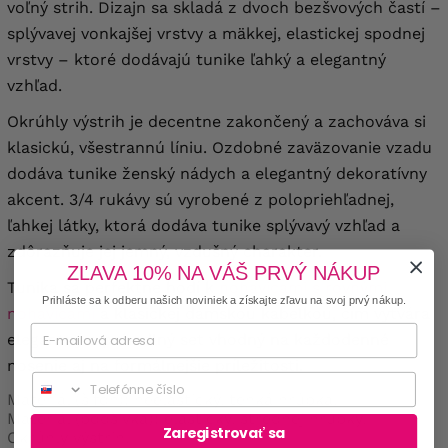
voľný strih. Dizajn sa skladá z dvoch bezšvových častí –
splývavej vonkajšej vrstvy a mäkkej, elastickej spodnej
vrstvy – ktoré dodávajú tunike ľahký a elegantný
vzhľad.
Okrúhly výstrih je decentne zakončený a zachováva si
klasickú, všestrannú líniu. Ozdobné zaväzovanie vzadu
dodáva tunike ženský nádych a elegantný dekoratívny
akcent. 3/4 rukávy sú vyrobené z polopriehľadnej,
ľahkej látky, ktorá dodáva tunike splývavý vzhľad a
zdôrazňuje jej jemný, vzdušný charakter.
ZĽAVA 10% NA VÁŠ PRVÝ NÁKUP
Tunika sa perfektne hodí k
nohavicami s rovnými
Prihláste sa k odberu našich noviniek a získajte zľavu na svoj prvý nákup.
nohavicami
a klasickej dámskou kabelkou, čím vytvára
elegantný a pohodlný set vhodný na každodenné
nosenie aj na formálnejšie príležitosti.
Phone
Materiál (šifón): neelastický, tenká hrúbka.
Materiál (podšívka): elastický, strednej hrúbky.
Zaregistrovať sa
Okrúhly výstrih.