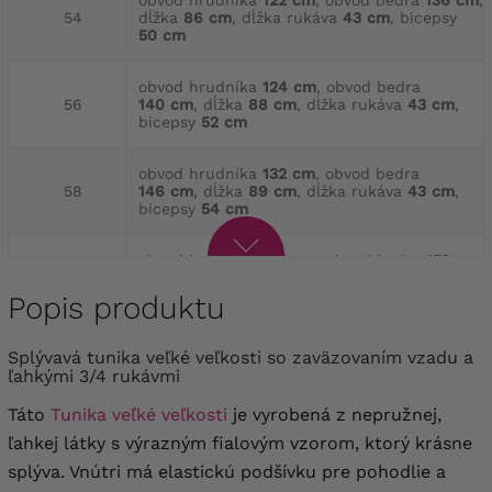
obvod hrudníka
122 cm
, obvod bedra
136 cm
,
54
dĺžka
86 cm
, dĺžka rukáva
43 cm
, bicepsy
50 cm
obvod hrudníka
124 cm
, obvod bedra
56
140 cm
, dĺžka
88 cm
, dĺžka rukáva
43 cm
,
bicepsy
52 cm
obvod hrudníka
132 cm
, obvod bedra
58
146 cm
, dĺžka
89 cm
, dĺžka rukáva
43 cm
,
bicepsy
54 cm
obvod hrudníka
136 cm
, obvod bedra
152 cm
,
60
dĺžka
89 cm
, dĺžka rukáva
44 cm
, bicepsy
56 cm
Popis produktu
obvod hrudníka
144 cm
, obvod bedra
Splývavá tunika veľké veľkosti so zaväzovaním vzadu a
62
156 cm
, dĺžka
91 cm
, dĺžka rukáva
44 cm
,
ľahkými 3/4 rukávmi
bicepsy
58 cm
Táto
Tunika veľké veľkosti
je vyrobená z nepružnej,
obvod hrudníka
152 cm
, obvod bedra
162 cm
,
ľahkej látky s výrazným fialovým vzorom, ktorý krásne
64
dĺžka
91 cm
, dĺžka rukáva
45 cm
, bicepsy
60 cm
splýva. Vnútri má elastickú podšívku pre pohodlie a