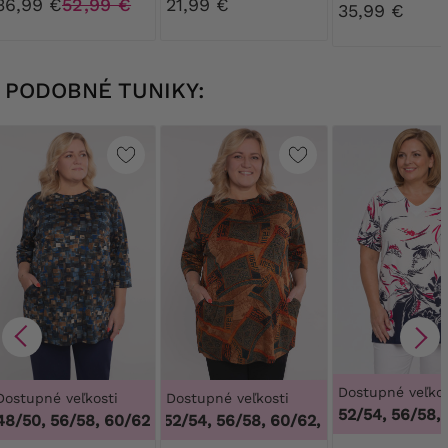
vysokým pásom
36,99 €
52,99 €
21,99 €
kostic
35,99 €
PODOBNÉ TUNIKY:
Dostupné veľkos
Dostupné veľkosti
Dostupné veľkosti
52/54, 56/58,
48/50, 56/58, 60/62
48/50, 52/54, 56/58, 60/62
,
48/50, 52/54, 56