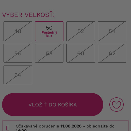
VYBER VEĽKOSŤ:
50
48
52
54
Posledný
kus
56
58
60
62
64
VLOŽIŤ DO KOŠÍKA
Očakávané doručenie
11.08.2026
- objednajte do
14:00