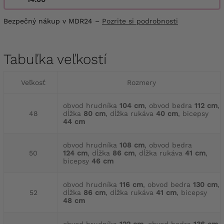
Bezpečný nákup v MDR24 –
Pozrite si podrobnosti
Tabuľka veľkostí
Veľkosť
Rozmery
obvod hrudníka
104 cm
, obvod bedra
112 cm
,
48
dĺžka
80 cm
, dĺžka rukáva
40 cm
, bicepsy
44 cm
obvod hrudníka
108 cm
, obvod bedra
50
124 cm
, dĺžka
86 cm
, dĺžka rukáva
41 cm
,
bicepsy
46 cm
obvod hrudníka
116 cm
, obvod bedra
130 cm
,
52
dĺžka
86 cm
, dĺžka rukáva
41 cm
, bicepsy
48 cm