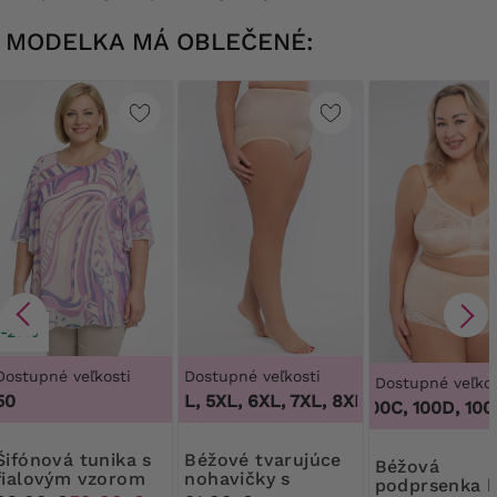
MODELKA MÁ OBLEČENÉ:
-27%
Dostupné veľkosti
Dostupné veľkosti
Dostupné veľkos
50
3XL, 4XL, 5XL, 6XL, 7XL, 8XL, 9XL
,
3XL, 4XL, 
100B, 100C, 100D, 100DD,
 tunika s
Béžové tvarujúce
Béžová
fialovým vzorom
nohavičky s
podprsenka 