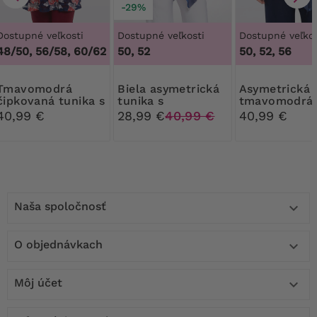
-29%
Dostupné veľkosti
Dostupné veľkosti
Dostupné veľkos
48/50, 56/58, 60/62
50, 52
50, 52, 56
modrá
Biela asymetrická
Asymetrická
čipkovaná tunika s
tunika s
tmavomodrá
červenými a sivými
tmavomodrým
tunika s lesk
40,99 €
28,99 €
40,99 €
40,99 €
kvetmi
vzorom
vzormi
Naša spoločnosť

O objednávkach

Môj účet
