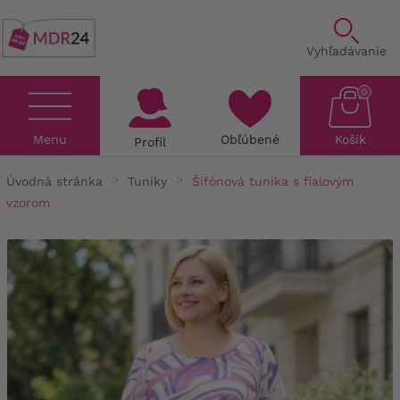
Vyhľadávanie
0
Menu
Obľúbené
Košík
Profil
Úvodná stránka
Tuniky
Šifónová tunika s fialovým
vzorom