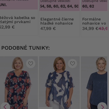
Dostupné veľkosti
Dostupné veľkos
UNI.
50, 52, 54, 58, 60, 62, 64
,
50, 52, 54, 58, 60, 6
60, 62
kabelka so
Elegantné čierne
Formálne
zlatými prvkami
hladké nohavice
nohavice vo
52,99 €
svetlobéžove
47,99 €
34,99 €
43,9
farbe
PODOBNÉ TUNIKY: