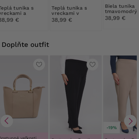
Biela tunika s
nika s
Teplá tunika s
tmavomodrý
vreckami a
vreckami v
ružovým vzo
38,99 €
geometrickými
orientálnych
38,99 €
38,99 €
vzormi
vzoroch
Doplňte outfit
-19%
Dostupné veľkosti