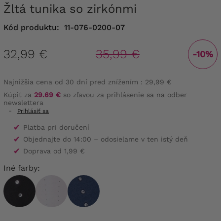
Žltá tunika so zirkónmi
Kód produktu:
11-076-0200-07
32,99 €
35,99 €
-10%
Najnižšia cena od 30 dní pred znížením :
29,99 €
Kúpiť za
29.69 €
so zľavou za prihlásenie sa na odber
newslettera
-
Prihlásiť sa
✔
Platba pri doručení
✔
Objednajte do 14:00 – odosielame v ten istý deň
✔
Doprava od 1,99 €
Iné farby: