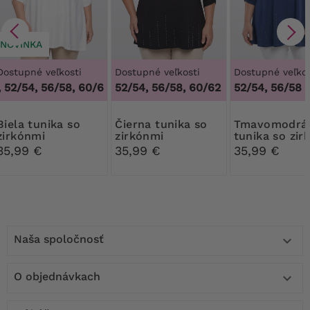
NOVINKA
Dostupné veľkosti
Dostupné veľkosti
Dostupné veľkos
52/54, 56/58, 60/62
,
48/50, 52/54, 56/58, 60/62
52/54, 56/58, 60/62
52/54, 56/58
tunika so
Čierna tunika so
Tmavomodrá
zirkónmi
zirkónmi
tunika so zir
35,99 €
35,99 €
35,99 €
Naša spoločnosť

O objednávkach
