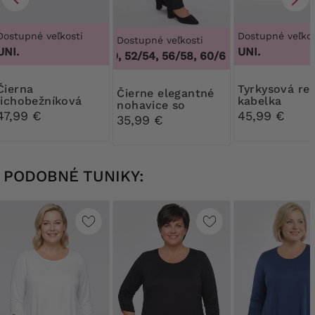
Dostupné veľkosti
Dostupné veľkos
Dostupné veľkosti
UNI.
UNI.
48/50, 52/54, 56/58, 60/62
,
48/50, 52/54, 
erna
Tyrkysová reliéfna
Čierne elegantné
lichobežníková
kabelka
nohavice so
kabelka so šatkou
47,99 €
45,99 €
sedlom
35,99 €
PODOBNÉ TUNIKY: