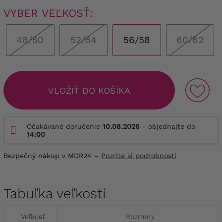
VYBER VEĽKOSŤ:
48/50
52/54
56/58
60/62
VLOŽIŤ DO KOŠÍKA
Očakávané doručenie
10.08.2026
- objednajte do
14:00
Bezpečný nákup v MDR24 –
Pozrite si podrobnosti
Tabuľka veľkostí
Veľkosť
Rozmery