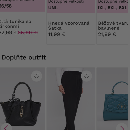
Dostupné veľkosti
Dostupné veľkos
56/58
UNI.
3XL, 4XL, 5XL, 6XL, 
unika so
Hnedá vzorovaná
Béžové tvarujúce
zirkónmi
Šatka
bavlnené
32,99 €
35,99 €
nohavičky s 
11,99 €
21,99 €
Doplňte outfit