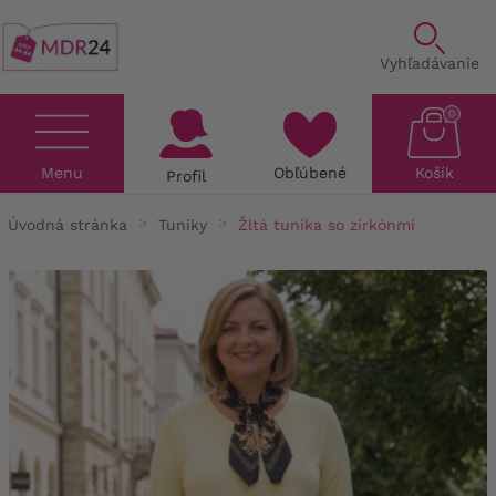
Vyhľadávanie
0
Menu
Obľúbené
Košík
Profil
Úvodná stránka
Tuniky
Žltá tunika so zirkónmi