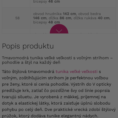
bicepsy
46 cm
obvod hrudníka
142 cm
, obvod bedra
58
146 cm
, dĺžka
86 cm
, dĺžka rukáva
40 cm
,
bicepsy
48 cm
obvod hrudníka
146 cm
, obvod bedra
60
150 cm
, dĺžka
87 cm
, dĺžka rukáva
40 cm
,
bicepsy
50 cm
Popis produktu
obvod hrudníka
152 cm
, obvod bedra
156 cm
,
Tmavomodrá tunika veľké veľkosti s voľným strihom –
62
dĺžka
89 cm
, dĺžka rukáva
40 cm
, bicepsy
pohodlie a štýl na každý deň
52 cm
Táto štýlová tmavomodrá
tunika veľké veľkosti
s
obvod hrudníka
156 cm
, obvod bedra
voľným, zoštíhľujúcim strihom je perfektnou voľbou
64
162 cm
, dĺžka
89 cm
, dĺžka rukáva
40 cm
,
pre ženy, ktoré si cenia pohodlie. Výstrih do V opticky
bicepsy
52 cm
predlžuje krk, zatiaľ čo pozdĺžne švy od línie poprsia
tvarujú siluetu.
Je vyrobená z mäkkej, príjemnej na
dotyk a elastickej látky, ktorá zaisťuje úplnú slobodu
pohybu po celý deň. Dve praktické vrecká zdobí štýlový
prúžok, ktorý dodáva tunike elegantný nádych.