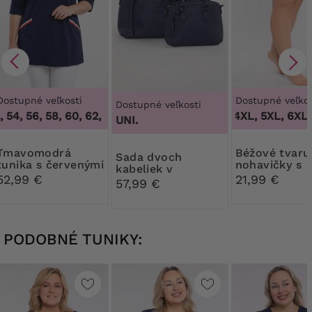
Dostupné veľkosti
Dostupné veľkos
Dostupné veľkosti
 54, 56, 58, 60, 62, 64
,
50, 52, 54, 56, 58, 60, 62, 64
3XL, 4XL, 5XL, 6XL, 
UNI.
modrá
Béžové tvarujúce
Sada dvoch
tunika s červenými
nohavičky s
kabeliek v
opasky
kvetinovou č
52,99 €
21,99 €
tmavomodrej
57,99 €
farbe
PODOBNÉ TUNIKY: