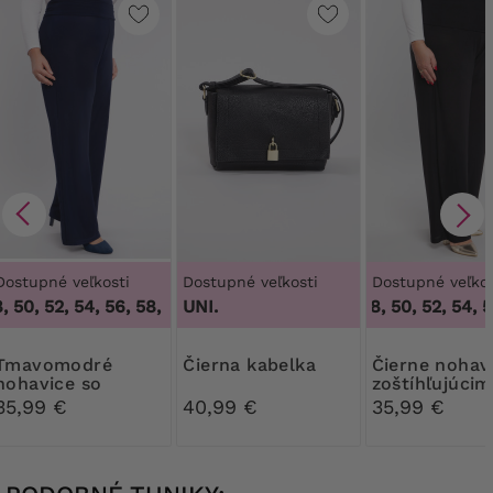
Dostupné veľkosti
Dostupné veľkosti
Dostupné veľkos
 50, 52, 54, 56, 58, 60, 62, 64
UNI.
,
46, 48, 50, 52, 54, 56, 58, 60
46, 48, 50, 52, 54, 56
modré
Čierna kabelka
Čierne nohavice so
nohavice so
zoštíhľujúcim
zoštíhľujúcim
pásom
35,99 €
40,99 €
35,99 €
pásom