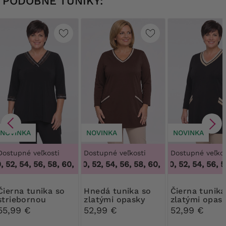
PODOBNÉ TUNIKY:
NOVINKA
NOVINKA
NOVINKA
Dostupné veľkosti
Dostupné veľkosti
Dostupné veľkos
 52, 54, 56, 58, 60, 62, 64
48, 50, 52, 54, 56, 58, 60, 62, 64
,
48, 50, 52, 54, 56, 58, 60, 62, 64
48, 50, 52, 54, 56, 58
,
48, 50, 52
tunika so
Hnedá tunika so
Čierna tunika so
striebornou
zlatými opasky
zlatými opas
stuhou
55,99 €
52,99 €
52,99 €