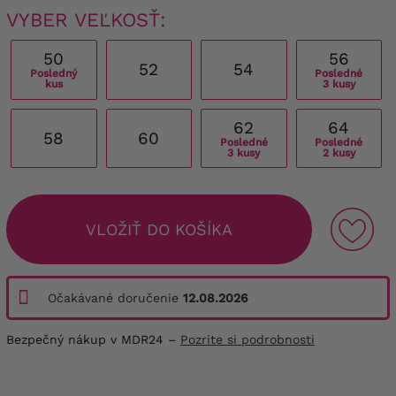
VYBER VEĽKOSŤ:
50
56
52
54
Posledný
Posledné
kus
3 kusy
62
64
58
60
Posledné
Posledné
3 kusy
2 kusy
VLOŽIŤ DO KOŠÍKA
Očakávané doručenie
12.08.2026
Bezpečný nákup v MDR24 –
Pozrite si podrobnosti