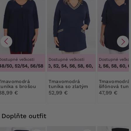
Dostupné veľkosti
Dostupné veľkosti
Dostupné veľkos
48/50, 52/54, 56/58
48, 50, 52, 54, 56, 58, 60, 62, 64
50, 52, 56, 58, 60, 62
,
48, 50, 52
modrá
Tmavomodrá
Tmavomodrá
tunika s brošou
tunika so zlatým
šifónová tuni
výstrihom
38,99 €
52,99 €
47,99 €
Doplňte outfit