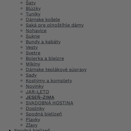
Šaty
Blúzky
Tuniky
Dámske košele
Saká pre plnoštíhle dámy
Nohavice
Sukne
Bundy a kabáty
Vesty
Svetre
Bolerka a blejzre
Mikiny
Dámske teplákové súpravy
Sady
Kostýmy a komplety
Novinky
JAR-LETO
JESEŇ-ZIMA
SVADOBNÁ HOSTINA
Doplnky
Spodná bielizeň
Plavky
Zľavy
Spodná bielizeň