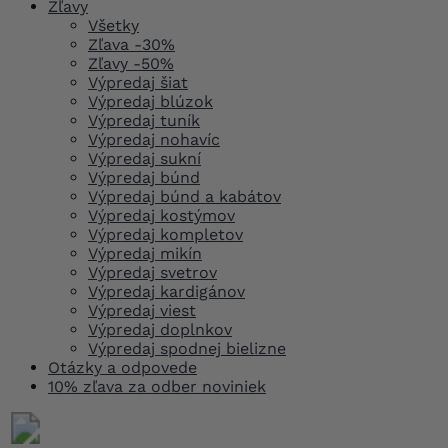
Zľavy
Všetky
Zľava -30%
Zľavy -50%
Výpredaj šiat
Výpredaj blúzok
Výpredaj tuník
Výpredaj nohavíc
Výpredaj sukní
Výpredaj búnd
Výpredaj búnd a kabátov
Výpredaj kostýmov
Výpredaj kompletov
Výpredaj mikín
Výpredaj svetrov
Výpredaj kardigánov
Výpredaj viest
Výpredaj doplnkov
Výpredaj spodnej bielizne
Otázky a odpovede
10% zľava za odber noviniek