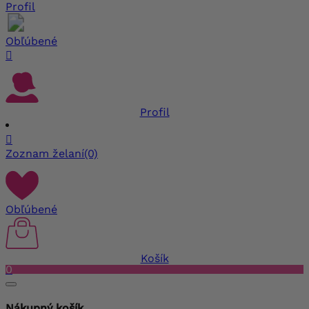
Profil
Obľúbené

Profil

Zoznam želaní
(0)
Obľúbené
Košík
0
Nákupný košík