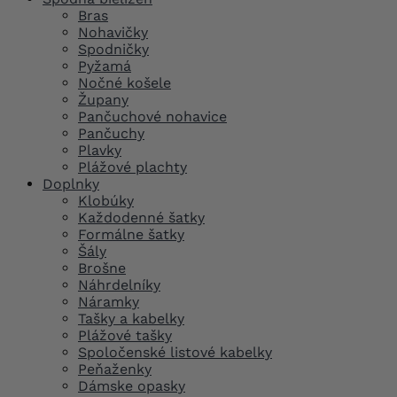
Bras
Nohavičky
Spodničky
Pyžamá
Nočné košele
Župany
Pančuchové nohavice
Pančuchy
Plavky
Plážové plachty
Doplnky
Klobúky
Každodenné šatky
Formálne šatky
Šály
Brošne
Náhrdelníky
Náramky
Tašky a kabelky
Plážové tašky
Spoločenské listové kabelky
Peňaženky
Dámske opasky