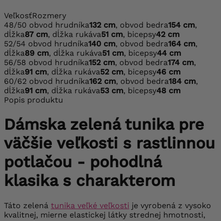
Veľkosť
Rozmery
48/50
obvod hrudníka
132 cm
, obvod bedra
154 cm
,
dĺžka
87 cm
, dĺžka rukáva
51 cm
, bicepsy
42 cm
52/54
obvod hrudníka
140 cm
, obvod bedra
164 cm
,
dĺžka
89 cm
, dĺžka rukáva
51 cm
, bicepsy
44 cm
56/58
obvod hrudníka
152 cm
, obvod bedra
174 cm
,
dĺžka
91 cm
, dĺžka rukáva
52 cm
, bicepsy
46 cm
60/62
obvod hrudníka
162 cm
, obvod bedra
184 cm
,
dĺžka
91 cm
, dĺžka rukáva
53 cm
, bicepsy
48 cm
Popis produktu
Dámska zelená tunika pre
väčšie veľkosti s rastlinnou
potlačou - pohodlná
klasika s charakterom
Táto zelená
tunika veľké veľkosti
je vyrobená z vysoko
kvalitnej, mierne elastickej látky strednej hmotnosti,