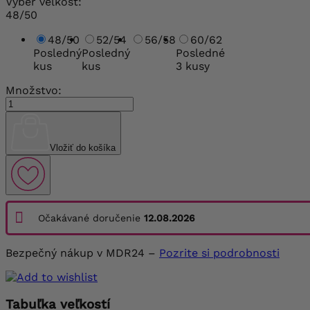
Vyber veľkosť:
48/50
48/50
52/54
56/58
60/62
Posledný
Posledný
Posledné
kus
kus
3 kusy
Množstvo:
Vložiť do košíka
Očakávané doručenie
12.08.2026
Bezpečný nákup v MDR24 –
Pozrite si podrobnosti
Tabuľka veľkostí