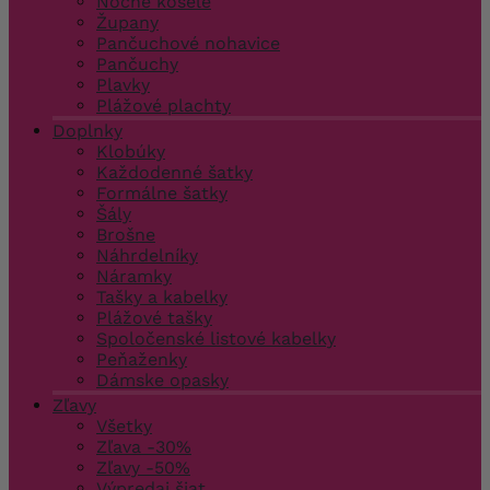
Nočné košele
Župany
Pančuchové nohavice
Pančuchy
Plavky
Plážové plachty
Doplnky
Klobúky
Každodenné šatky
Formálne šatky
Šály
Brošne
Náhrdelníky
Náramky
Tašky a kabelky
Plážové tašky
Spoločenské listové kabelky
Peňaženky
Dámske opasky
Zľavy
Všetky
Zľava -30%
Zľavy -50%
Výpredaj šiat