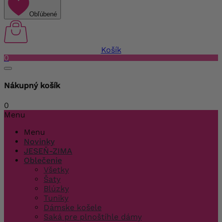
Obľúbené
Košík
0
Nákupný košík
0
Menu
Menu
Novinky
JESEŇ-ZIMA
Oblečenie
Všetky
Šaty
Blúzky
Tuniky
Dámske košele
Saká pre plnoštíhle dámy