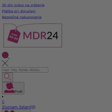
30 dní právo na vrátenie
Platba pri doručení
Bezpečné nakupovanie
Profil

Zoznam želaní
(0)