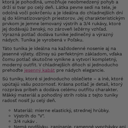
ktorá je pohodlná, umožňuje neobmedzený pohyb a
drží si tvar po celý deň. Látka pevne sedí na tele, je
odolná voči pokrčeniu a je ideálna do chladnejších dní
aj do klimatizovaných priestorov. Jej charakteristickým
prvkom je jemne lemovaný výstrih a 3/4 rukávy, ktoré
jej dodávajú ženský, no zároveň ležérny vzhľad.
Výrazná potlač dodáva tunike jedinečný a výrazný
nádych. Tunika je vyrobená v Poľsku.
Táto tunika je ideálna na každodenné nosenie aj na
jesenné výlety. džínsy sú perfektným základom, vďaka
čomu potlač skutočne vynikne a vytvorí kompletný,
moderný outfit. V chladnejších dňoch si jednoducho
prehoďte
jesenný kabát
pre nádych elegancie.
Sú tuniky, ktoré si jednoducho oblečiete – a iné, ktoré
upútajú vašu pozornosť. Krásna potlač je detail, ktorý
rozpráva príbeh a dodáva celému outfitu charakter.
Mäkký materiál a pohodlný strih robia z tejto tuniky
radosť nosiť ju celý deň.
Materiál: mierne elastický, strednej hrúbky.
Výstrih do "V".
3/4 rukáv
.
Nemá podšívku, zapínanie, ramenné vypchávky ani