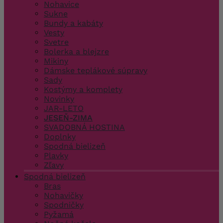
Nohavice
Sukne
Bundy a kabáty
Vesty
Svetre
Bolerka a blejzre
Mikiny
Dámske teplákové súpravy
Sady
Kostýmy a komplety
Novinky
JAR-LETO
JESEŇ-ZIMA
SVADOBNÁ HOSTINA
Doplnky
Spodná bielizeň
Plavky
Zľavy
Spodná bielizeň
Bras
Nohavičky
Spodničky
Pyžamá