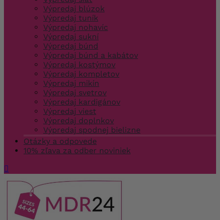
Výpredaj blúzok
Výpredaj tuník
Výpredaj nohavíc
Výpredaj sukní
Výpredaj búnd
Výpredaj búnd a kabátov
Výpredaj kostýmov
Výpredaj kompletov
Výpredaj mikín
Výpredaj svetrov
Výpredaj kardigánov
Výpredaj viest
Výpredaj doplnkov
Výpredaj spodnej bielizne
Otázky a odpovede
10% zľava za odber noviniek
