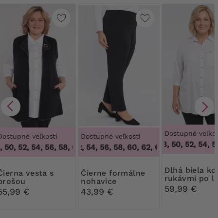
Dostupné veľkos
Dostupné veľkosti
Dostupné veľkosti
46, 48, 50, 52, 54, 56
 50, 52, 54, 56, 58, 60, 62, 64
50, 52, 54, 56, 58, 60, 62, 64
,
46, 48, 50, 52, 54, 56, 58, 60
,
50, 52, 54, 56
Dlhá biela košeľa s
 vesta s
Čierne formálne
rukávmi po l
brošou
nohavice
59,99 €
55,99 €
43,99 €