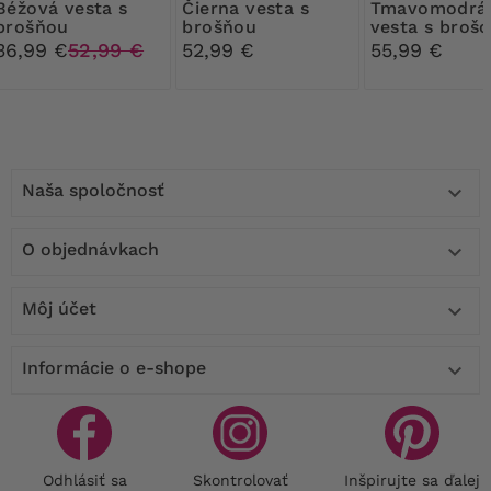
 vesta s
Čierna vesta s
Tmavomodrá
brošňou
brošňou
vesta s broš
36,99 €
52,99 €
52,99 €
55,99 €
Naša spoločnosť

O objednávkach

Môj účet

Informácie o e-shope

Odhlásiť sa
Skontrolovať
Inšpirujte sa ďalej