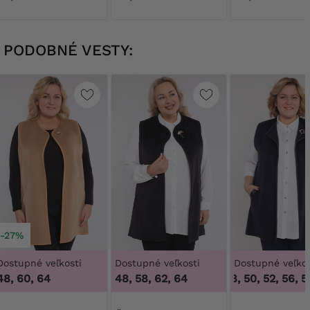
vreckami
PODOBNÉ VESTY:
-27%
Dostupné veľkosti
Dostupné veľkosti
Dostupné veľkos
48, 60, 64
48, 58, 62, 64
46, 48, 50, 52, 56, 58