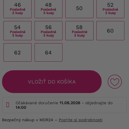
46
48
52
50
Posledné
Posledné
Posledné
2 kusy
3 kusy
3 kusy
54
56
58
60
Posledné
Posledné
Posledné
3 kusy
3 kusy
3 kusy
62
64
VLOŽIŤ DO KOŠÍKA
Očakávané doručenie
11.08.2026
- objednajte do
14:00
Bezpečný nákup v MDR24 –
Pozrite si podrobnosti