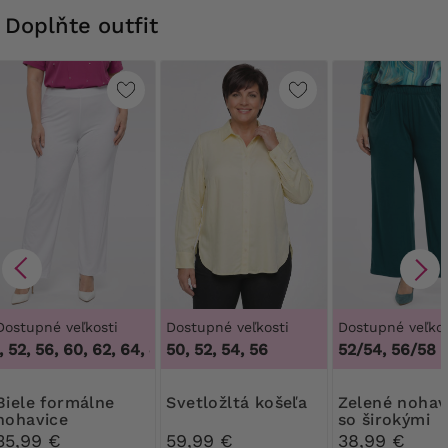
Doplňte outfit
Dostupné veľkosti
Dostupné veľkosti
Dostupné veľkos
 52, 56, 60, 62, 64
,
48, 50, 52, 56, 60, 62, 64
50, 52, 54, 56
52/54, 56/58
formálne
Svetložltá košeľa
Zelené nohavice
nohavice
so širokými
nohavicami a
35,99 €
59,99 €
38,99 €