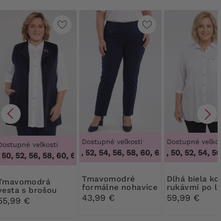
Dostupné veľkosti
Dostupné veľkos
Dostupné veľkosti
46, 50, 52, 54, 56, 58, 60, 62, 64
46, 48, 50, 52, 54, 56,
,
46, 50, 52,
50, 52, 56, 58, 60, 62, 64
,
46, 48, 50, 52, 56, 58, 60, 62, 64
Tmavomodré
Dlhá biela košeľa s
modrá
formálne nohavice
rukávmi po l
vesta s brošou
43,99 €
59,99 €
55,99 €