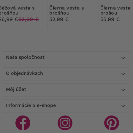
 vesta s
Čierna vesta s
Čierna vesta s
brošňou
brošňou
brošou
36,99 €
52,99 €
52,99 €
55,99 €
Naša spoločnosť

O objednávkach

Môj účet

Informácie o e-shope
