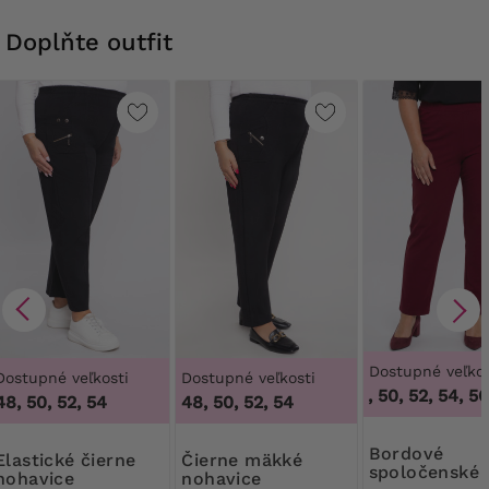
Doplňte outfit
Dostupné veľkos
Dostupné veľkosti
Dostupné veľkosti
46, 48, 50, 52, 54, 56,
48, 50, 52, 54
48, 50, 52, 54
Bordové
ké čierne
Čierne mäkké
spoločenské
nohavice
nohavice