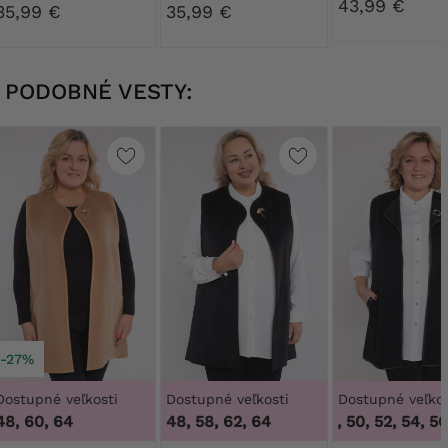
nohavice
43,99 €
35,99 €
35,99 €
PODOBNÉ VESTY:
-27%
Dostupné veľkosti
Dostupné veľkosti
Dostupné veľkos
48, 60, 64
48, 58, 62, 64
46, 48, 50, 52, 54, 56,