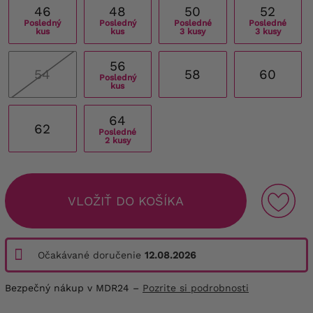
46
48
50
52
Posledný
Posledný
Posledné
Posledné
kus
kus
3 kusy
3 kusy
56
54
58
60
Posledný
kus
64
62
Posledné
2 kusy
VLOŽIŤ DO KOŠÍKA
Očakávané doručenie
12.08.2026
Bezpečný nákup v MDR24 –
Pozrite si podrobnosti