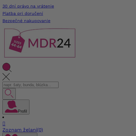
30 dní právo na vrátenie
Platba pri doručení
Bezpečné nakupovanie
Profil

Zoznam želaní
(0)