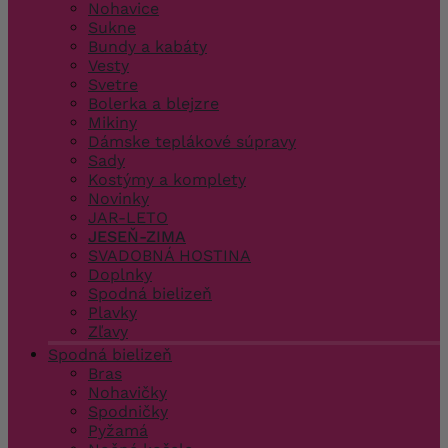
Nohavice
Sukne
Bundy a kabáty
Vesty
Svetre
Bolerka a blejzre
Mikiny
Dámske teplákové súpravy
Sady
Kostýmy a komplety
Novinky
JAR-LETO
JESEŇ-ZIMA
SVADOBNÁ HOSTINA
Doplnky
Spodná bielizeň
Plavky
Zľavy
Spodná bielizeň
Bras
Nohavičky
Spodničky
Pyžamá