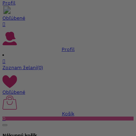
Profil
Obľúbené

Profil

Zoznam želaní
(0)
Obľúbené
Košík
0
Nákupný košík