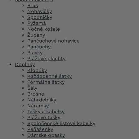
Bras
Nohavičky
Spodničky
Pyžamá
Nočné košele
Župany
Pančuchové nohavice
Pančuchy
Plavky
Plážové plachty
Doplnky
Klobúky
Každodenné šatky
Formálne šatky
Šály
Brošne
Náhrdelníky
Náramky
Tašky a kabelky
Plážové tašky
Spoločenské listové kabelky
Peňaženky
Dámske opasky