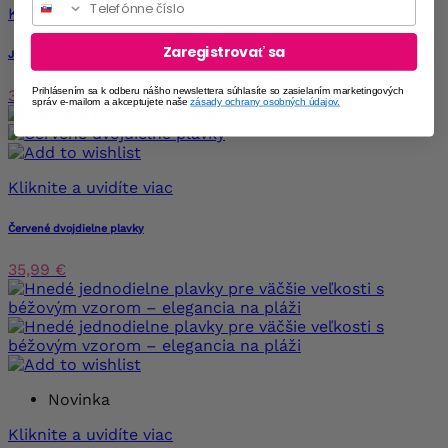
Kliknite a uvidíte viac
Zaregistrovať sa
Jednodielne zelené plavky s oranžovými vzormi
Prihlásením sa k odberu nášho newslettera súhlasíte so zasielaním marketingových
35,99 €
správ e-mailom a akceptujete naše
zásady ochrany osobných údajov.
Kliknite a uvidíte viac
Červené dvojdielne plavky
35,99 €
Novinka
Kliknite a uvidíte viac