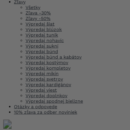
Zľavy
Všetky
Zľava -30%
Zľavy -50%
Výpredaj šiat
Výpredaj blúzok
Výpredaj tuník
Výpredaj nohavíc
Výpredaj sukní
Výpredaj búnd
Výpredaj búnd a kabátov
Výpredaj kostýmov
Výpredaj kompletov
Výpredaj mikín
Výpredaj svetrov
Výpredaj kardigánov
Výpredaj viest
Výpredaj doplnkov
Výpredaj spodnej bielizne
Otázky a odpovede
10% zľava za odber noviniek