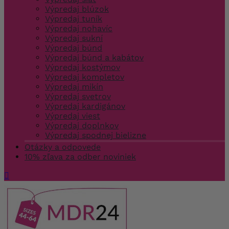
Výpredaj blúzok
Výpredaj tuník
Výpredaj nohavíc
Výpredaj sukní
Výpredaj búnd
Výpredaj búnd a kabátov
Výpredaj kostýmov
Výpredaj kompletov
Výpredaj mikín
Výpredaj svetrov
Výpredaj kardigánov
Výpredaj viest
Výpredaj doplnkov
Výpredaj spodnej bielizne
Otázky a odpovede
10% zľava za odber noviniek
