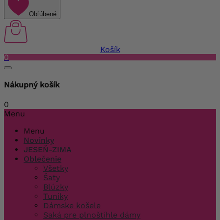
Obľúbené
Košík
0
Nákupný košík
0
Menu
Menu
Novinky
JESEŇ-ZIMA
Oblečenie
Všetky
Šaty
Blúzky
Tuniky
Dámske košele
Saká pre plnoštíhle dámy