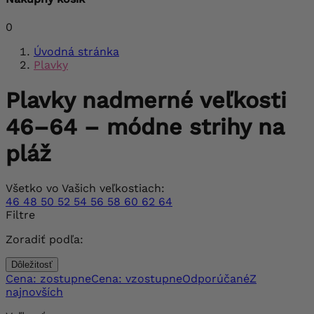
0
Úvodná stránka
Plavky
Plavky nadmerné veľkosti
46–64 – módne strihy na
pláž
Všetko vo Vašich veľkostiach:
46
48
50
52
54
56
58
60
62
64
Filtre
Zoradiť podľa:
Dôležitosť
Cena: zostupne
Cena: vzostupne
Odporúčané
Z
najnovších