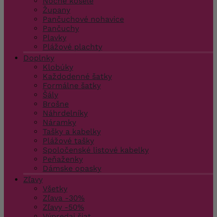
Nočné košele
Župany
Pančuchové nohavice
Pančuchy
Plavky
Plážové plachty
Doplnky
Klobúky
Každodenné šatky
Formálne šatky
Šály
Brošne
Náhrdelníky
Náramky
Tašky a kabelky
Plážové tašky
Spoločenské listové kabelky
Peňaženky
Dámske opasky
Zľavy
Všetky
Zľava -30%
Zľavy -50%
Výpredaj šiat