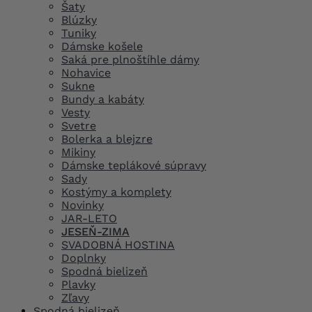
Šaty
Blúzky
Tuniky
Dámske košele
Saká pre plnoštíhle dámy
Nohavice
Sukne
Bundy a kabáty
Vesty
Svetre
Bolerka a blejzre
Mikiny
Dámske teplákové súpravy
Sady
Kostýmy a komplety
Novinky
JAR-LETO
JESEŇ-ZIMA
SVADOBNÁ HOSTINA
Doplnky
Spodná bielizeň
Plavky
Zľavy
Spodná bielizeň