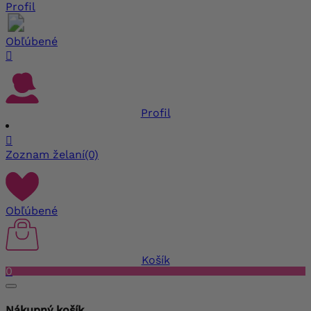
Profil
Obľúbené

Profil

Zoznam želaní
(0)
Obľúbené
Košík
0
Nákupný košík