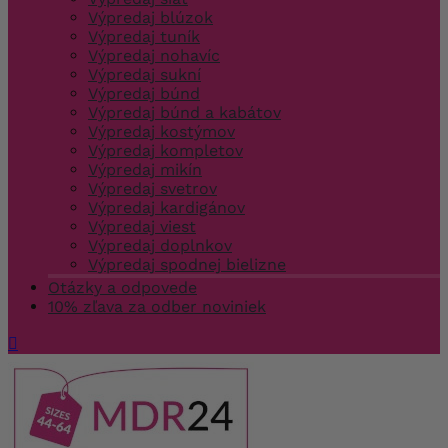
Výpredaj blúzok
Výpredaj tuník
Výpredaj nohavíc
Výpredaj sukní
Výpredaj búnd
Výpredaj búnd a kabátov
Výpredaj kostýmov
Výpredaj kompletov
Výpredaj mikín
Výpredaj svetrov
Výpredaj kardigánov
Výpredaj viest
Výpredaj doplnkov
Výpredaj spodnej bielizne
Otázky a odpovede
10% zľava za odber noviniek
