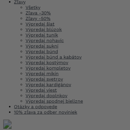
Zľavy
Všetky
Zľava -30%
Zľavy -50%
Výpredaj šiat
Výpredaj blúzok
Výpredaj tuník
Výpredaj nohavíc
Výpredaj sukní
Výpredaj búnd
Výpredaj búnd a kabátov
Výpredaj kostýmov
Výpredaj kompletov
Výpredaj mikín
Výpredaj svetrov
Výpredaj kardigánov
Výpredaj viest
Výpredaj doplnkov
Výpredaj spodnej bielizne
Otázky a odpovede
10% zľava za odber noviniek