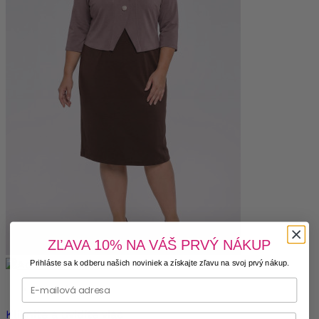
ZĽAVA 10% NA VÁŠ PRVÝ NÁKUP
Prihláste sa k odberu našich noviniek a získajte zľavu na svoj prvý nákup.
Novinka
Kliknite a uvidíte viac
Phone