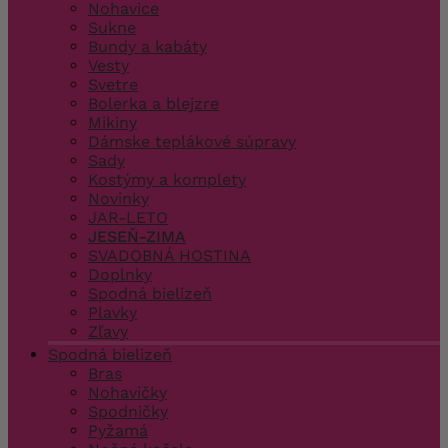
Nohavice
Sukne
Bundy a kabáty
Vesty
Svetre
Bolerka a blejzre
Mikiny
Dámske teplákové súpravy
Sady
Kostýmy a komplety
Novinky
JAR-LETO
JESEŇ-ZIMA
SVADOBNÁ HOSTINA
Doplnky
Spodná bielizeň
Plavky
Zľavy
Spodná bielizeň
Bras
Nohavičky
Spodničky
Pyžamá