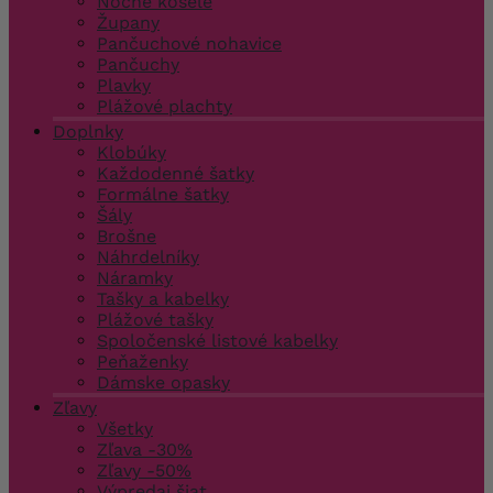
Nočné košele
Župany
Pančuchové nohavice
Pančuchy
Plavky
Plážové plachty
Doplnky
Klobúky
Každodenné šatky
Formálne šatky
Šály
Brošne
Náhrdelníky
Náramky
Tašky a kabelky
Plážové tašky
Spoločenské listové kabelky
Peňaženky
Dámske opasky
Zľavy
Všetky
Zľava -30%
Zľavy -50%
Výpredaj šiat