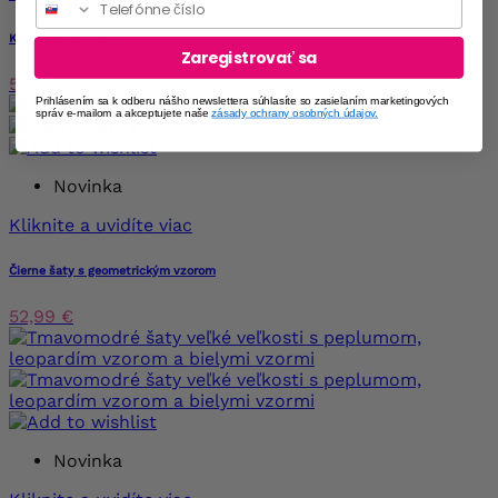
Kávovohnedé šaty
Zaregistrovať sa
52,99 €
Prihlásením sa k odberu nášho newslettera súhlasíte so zasielaním marketingových
správ e-mailom a akceptujete naše
zásady ochrany osobných údajov.
Novinka
Kliknite a uvidíte viac
Čierne šaty s geometrickým vzorom
52,99 €
Novinka