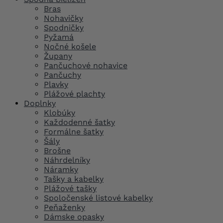
Bras
Nohavičky
Spodničky
Pyžamá
Nočné košele
Župany
Pančuchové nohavice
Pančuchy
Plavky
Plážové plachty
Doplnky
Klobúky
Každodenné šatky
Formálne šatky
Šály
Brošne
Náhrdelníky
Náramky
Tašky a kabelky
Plážové tašky
Spoločenské listové kabelky
Peňaženky
Dámske opasky