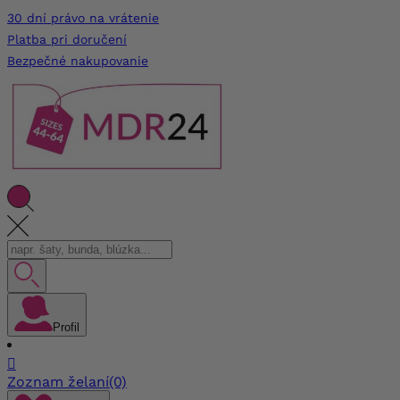
30 dní právo na vrátenie
Platba pri doručení
Bezpečné nakupovanie
Profil

Zoznam želaní
(0)