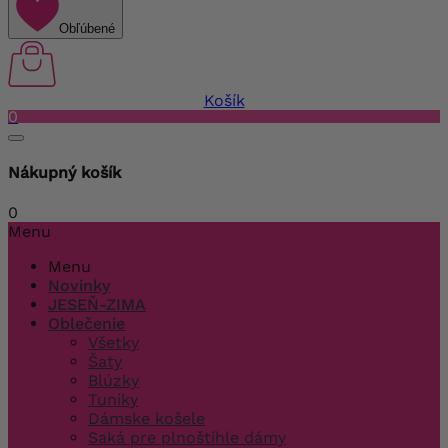
Obľúbené
Košík
0
Nákupný košík
0
Menu
Menu
Novinky
JESEŇ-ZIMA
Oblečenie
Všetky
Šaty
Blúzky
Tuniky
Dámske košele
Saká pre plnoštíhle dámy