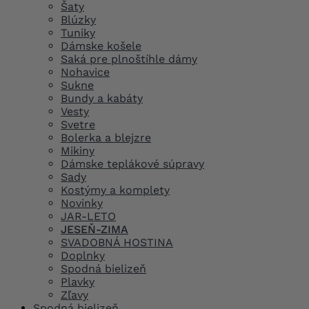
Šaty
Blúzky
Tuniky
Dámske košele
Saká pre plnoštíhle dámy
Nohavice
Sukne
Bundy a kabáty
Vesty
Svetre
Bolerka a blejzre
Mikiny
Dámske teplákové súpravy
Sady
Kostýmy a komplety
Novinky
JAR-LETO
JESEŇ-ZIMA
SVADOBNÁ HOSTINA
Doplnky
Spodná bielizeň
Plavky
Zľavy
Spodná bielizeň