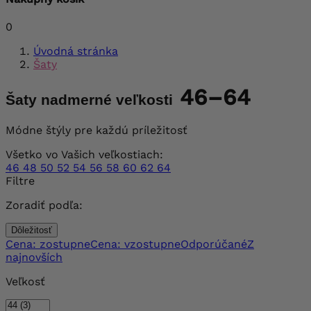
0
Úvodná stránka
Šaty
46–64
Šaty nadmerné veľkosti
Módne štýly pre každú príležitosť
Všetko vo Vašich veľkostiach:
46
48
50
52
54
56
58
60
62
64
Filtre
Zoradiť podľa:
Dôležitosť
Cena: zostupne
Cena: vzostupne
Odporúčané
Z
najnovších
Veľkosť