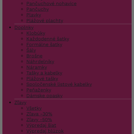
Pančuchové nohavice
Pančuchy
Plavky
Plážové plachty
Doplnky
Klobúky
Každodenné šatky
Formálne šatky
Šály
Brošne
Náhrdelníky
Náramky
Tašky a kabelky
Plážové tašky
Spoločenské listové kabelky
Peňaženky
Dámske opasky
Zľavy
Všetky
Zľava -30%
Zľavy -50%
Výpredaj šiat
Výpredaj blúzok