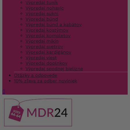
Výpredaj tuník
Výpredaj nohavíc
Výpredaj sukní
Výpredaj búnd
Výpredaj búnd a kabátov
Výpredaj kostýmov
Výpredaj kompletov
Výpredaj mikín
Výpredaj svetrov
Výpredaj kardigánov
Výpredaj viest
Výpredaj doplnkov
Výpredaj spodnej bielizne
Otázky a odpovede
10% zľava za odber noviniek
