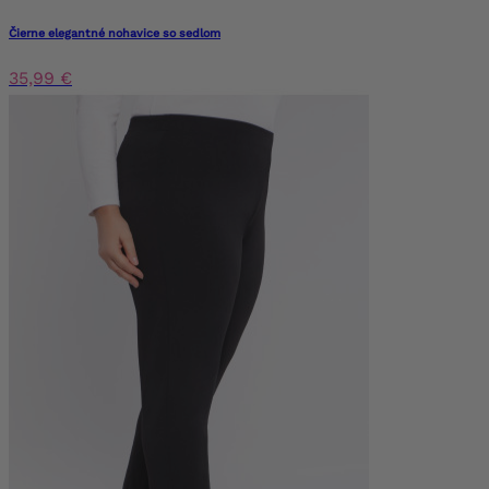
Čierne elegantné nohavice so sedlom
35,99 €