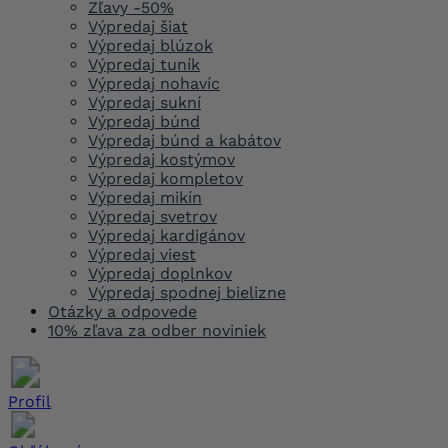
Zľavy -50%
Výpredaj šiat
Výpredaj blúzok
Výpredaj tuník
Výpredaj nohavíc
Výpredaj sukní
Výpredaj búnd
Výpredaj búnd a kabátov
Výpredaj kostýmov
Výpredaj kompletov
Výpredaj mikín
Výpredaj svetrov
Výpredaj kardigánov
Výpredaj viest
Výpredaj doplnkov
Výpredaj spodnej bielizne
Otázky a odpovede
10% zľava za odber noviniek
Profil