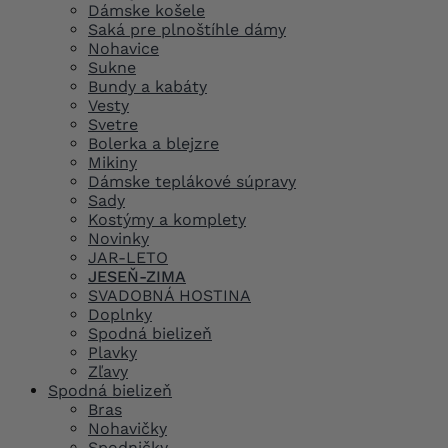
Dámske košele
Saká pre plnoštíhle dámy
Nohavice
Sukne
Bundy a kabáty
Vesty
Svetre
Bolerka a blejzre
Mikiny
Dámske teplákové súpravy
Sady
Kostýmy a komplety
Novinky
JAR-LETO
JESEŇ-ZIMA
SVADOBNÁ HOSTINA
Doplnky
Spodná bielizeň
Plavky
Zľavy
Spodná bielizeň
Bras
Nohavičky
Spodničky