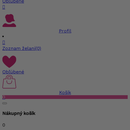
Obľúbené

Profil

Zoznam želaní
(0)
Obľúbené
Košík
0
Nákupný košík
0