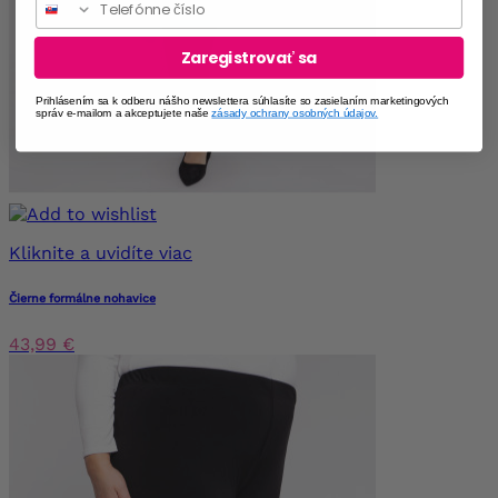
Zaregistrovať sa
Prihlásením sa k odberu nášho newslettera súhlasíte so zasielaním marketingových
správ e-mailom a akceptujete naše
zásady ochrany osobných údajov.
Kliknite a uvidíte viac
Čierne formálne nohavice
43,99 €