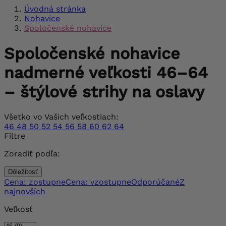
Úvodná stránka
Nohavice
Spoločenské nohavice
Spoločenské nohavice
nadmerné veľkosti 46–64
– štýlové strihy na oslavy
Všetko vo Vašich veľkostiach:
46
48
50
52
54
56
58
60
62
64
Filtre
Zoradiť podľa:
Dôležitosť
Cena: zostupne
Cena: vzostupne
Odporúčané
Z
najnovších
Veľkosť