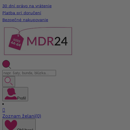
30 dní právo na vrátenie
Platba pri doručení
Bezpečné nakupovanie
Profil

Zoznam želaní
(0)