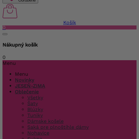
Obľúbené
Košík
0
Nákupný košík
0
Menu
Menu
Novinky
JESEŇ-ZIMA
Oblečenie
Všetky
Šaty
Blúzky
Tuniky
Dámske košele
Saká pre plnoštíhle dámy
Nohavice
Sukne