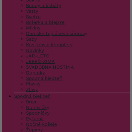
Bundy a kabáty
Vesty
Svetre
Bolerka a blejzre
Mikiny
Dámske teplákové súpravy
Sady
Kostýmy a komplety
Novinky
JAR-LETO
JESEŇ-ZIMA
SVADOBNÁ HOSTINA
Doplnky
Spodná bielizeň
Plavky
Zľavy
Spodná bielizeň
Bras
Nohavičky
Spodničky
Pyžamá
Nočné košele
Župany