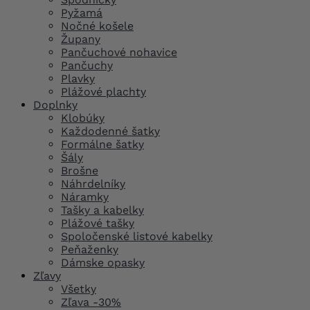
Pyžamá
Nočné košele
Župany
Pančuchové nohavice
Pančuchy
Plavky
Plážové plachty
Doplnky
Klobúky
Každodenné šatky
Formálne šatky
Šály
Brošne
Náhrdelníky
Náramky
Tašky a kabelky
Plážové tašky
Spoločenské listové kabelky
Peňaženky
Dámske opasky
Zľavy
Všetky
Zľava -30%