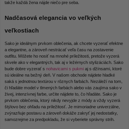
takže každá žena nájde niečo pre seba. 
Nadčasová elegancia vo veľkých 
veľkostiach 
Sako je ideálnym prvkom oblečenia, ak chcete vyzerať efektne 
a elegantne, a zároveň nestrácať veľa času na zostavenie 
outfitu. Môžete ho nosiť na mnohé príležitosti, pretože vyzerá 
skvele ako v elegantných, tak aj v ležérnych stylizáciách. Sako 
bude dobre vyzerať s 
nohavicami s pukmi
 aj s džínsami, ktoré 
sú ideálne na bežný deň. V našom obchode nájdete hladké 
saká s jednotnou textúrou v rôznych farbách. Nezáleží na tom, 
či hľadáte model v tlmených farbách alebo vás zaujíma sako v 
živej, intenzívnej farbe, určite nájdete to, čo hľadáte. Sako je 
prvkom oblečenia, ktorý nikdy nevyjde z módy a vždy vyzerá 
štýlovo bez ohľadu na príležitosť. Je mimoriadne univerzálne, 
zvýrazňuje postavu a zároveň dokáže zakryť jej nedostatky, 
samozrejme za predpokladu, že si vyberiete správny strih. 