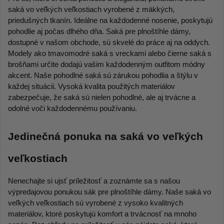
saká vo veľkých veľkostiach vyrobené z mäkkých, 
priedušných tkanín. Ideálne na každodenné nosenie, poskytujú 
pohodlie aj počas dlhého dňa. Saká pre plnoštíhle dámy, 
dostupné v našom obchode, sú skvelé do práce aj na oddych. 
Modely ako tmavomodré saká s vreckami alebo čierne saká s 
brošňami určite dodajú vašim každodenným outfitom módny 
akcent. Naše pohodlné saká sú zárukou pohodlia a štýlu v 
každej situácii. Vysoká kvalita použitých materiálov 
zabezpečuje, že saká sú nielen pohodlné, ale aj trvácne a 
odolné voči každodennému používaniu.
Jedinečná ponuka na saká vo veľkých 
veľkostiach
Nenechajte si ujsť príležitosť a zoznámte sa s našou 
výpredajovou ponukou sák pre plnoštíhle dámy. Naše saká vo 
veľkých veľkostiach sú vyrobené z vysoko kvalitných 
materiálov, ktoré poskytujú komfort a trvácnosť na mnoho 