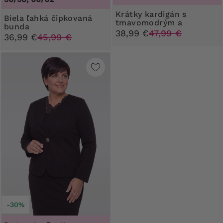
Krátky kardigán s
Biela ľahká čipkovaná
tmavomodrým a
bunda
béžovým vzorom
38,99 €
47,99 €
36,99 €
45,99 €
-30%