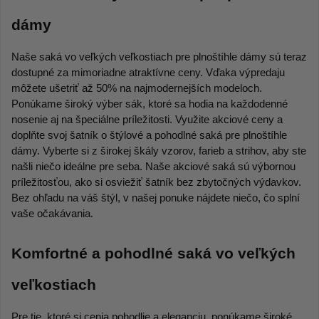
dámy
Naše saká vo veľkých veľkostiach pre plnoštíhle dámy sú teraz 
dostupné za mimoriadne atraktívne ceny. Vďaka výpredaju 
môžete ušetriť až 50% na najmodernejších modeloch. 
Ponúkame široký výber sák, ktoré sa hodia na každodenné 
nosenie aj na špeciálne príležitosti. Využite akciové ceny a 
doplňte svoj šatník o štýlové a pohodlné saká pre plnoštíhle 
dámy. Vyberte si z širokej škály vzorov, farieb a strihov, aby ste 
našli niečo ideálne pre seba. Naše akciové saká sú výbornou 
príležitosťou, ako si osviežiť šatník bez zbytočných výdavkov. 
Bez ohľadu na váš štýl, v našej ponuke nájdete niečo, čo splní 
vaše očakávania.
Komfortné a pohodlné saká vo veľkých 
veľkostiach
Pre tie, ktoré si cenia pohodlie a eleganciu, ponúkame široké 