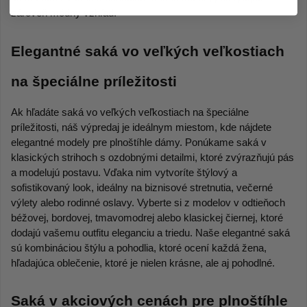
zároveň módny vzhľad.
Elegantné saká vo veľkých veľkostiach 
na špeciálne príležitosti
Ak hľadáte saká vo veľkých veľkostiach na špeciálne 
príležitosti, náš výpredaj je ideálnym miestom, kde nájdete 
elegantné modely pre plnoštíhle dámy. Ponúkame saká v 
klasických strihoch s ozdobnými detailmi, ktoré zvýrazňujú pás 
a modelujú postavu. Vďaka nim vytvoríte štýlový a 
sofistikovaný look, ideálny na biznisové stretnutia, večerné 
výlety alebo rodinné oslavy. Vyberte si z modelov v odtieňoch 
béžovej, bordovej, tmavomodrej alebo klasickej čiernej, ktoré 
dodajú vašemu outfitu eleganciu a triedu. Naše elegantné saká 
sú kombináciou štýlu a pohodlia, ktoré ocení každá žena, 
hľadajúca oblečenie, ktoré je nielen krásne, ale aj pohodlné.
Saká v akciových cenách pre plnoštíhle 