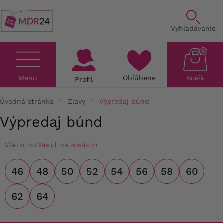
Vyhľadávanie
0
Menu
Obľúbené
Košík
Profil
Úvodná stránka
Zľavy
Výpredaj búnd
Výpredaj búnd
Všetko vo Vašich veľkostiach:
46
48
50
52
54
56
58
60
62
64