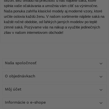
sezón. Bez ohľadu na príležitosť u nás nájdete saká, ktoré 
splnia vaše očakávania a umožnia vám cítiť sa výnimočne. 
Naša ponuka zahŕňa klasické modely aj moderné vzory, ktoré 
určite oslovia každú ženu. V našom sortimente nájdete saká na 
každé ročné obdobie, od ľahkých jarných modelov po teplé 
zimné saká. Pozývame vás na nákup a využitie jedinečných 
zliav v našom internetovom obchode!
Naša spoločnosť

O objednávkach

Môj účet

Informácie o e-shope
