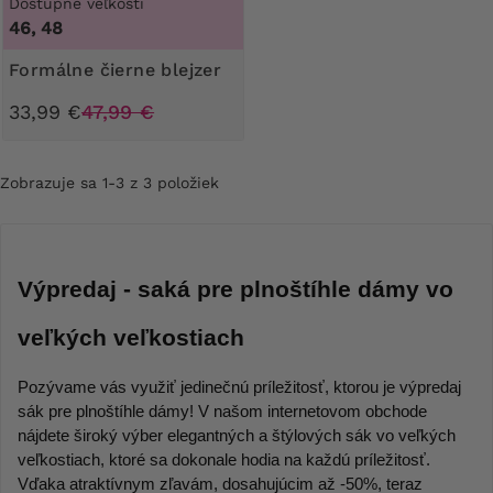
Dostupné veľkosti
46, 48
Formálne čierne blejzer
33,99 €
47,99 €
Zobrazuje sa 1-3 z 3 položiek
Výpredaj - saká pre plnoštíhle dámy vo 
veľkých veľkostiach
Pozývame vás využiť jedinečnú príležitosť, ktorou je výpredaj 
sák pre plnoštíhle dámy! V našom internetovom obchode 
nájdete široký výber elegantných a štýlových sák vo veľkých 
veľkostiach, ktoré sa dokonale hodia na každú príležitosť. 
Vďaka atraktívnym zľavám, dosahujúcim až -50%, teraz 