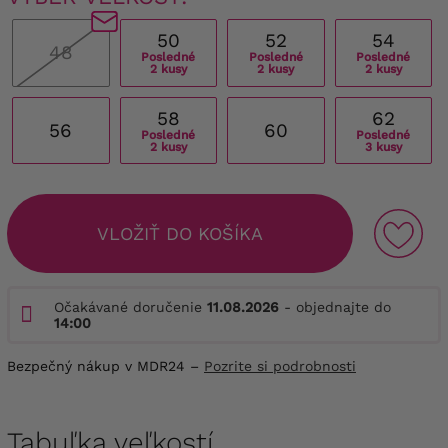
50
52
54
48
Posledné
Posledné
Posledné
2 kusy
2 kusy
2 kusy
58
62
56
60
Posledné
Posledné
2 kusy
3 kusy
VLOŽIŤ DO KOŠÍKA
Očakávané doručenie
11.08.2026
- objednajte do
14:00
Bezpečný nákup v MDR24 –
Pozrite si podrobnosti
Tabuľka veľkostí