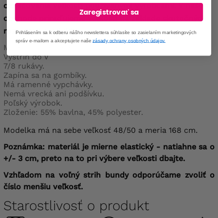
označovania veľkostí používanými výrobcami. V našom
Zaregistrovať sa
obchode priraďujeme veľkosti na základe skutočných
rozmerov produktu.
Prihlásením sa k odberu nášho newslettera súhlasíte so zasielaním marketingových
správ e-mailom a akceptujete naše
zásady ochrany osobných údajov.
Materiál: mierne elastický, strednej hrúbky.
Výstrih do V
7/8 rukávy.
Zapína sa na gombíky.
Má ramenné vypchávky.
Nemá vrecká ani podšívku.
Poľský výrobok.
Zloženie: 55% bavlna, 45% polyester.
Modelka má na sebe veľkosť 48/50 a meria 168 cm.
Poznámka: materiál je mierne elastický - natiahne sa o
+/- 3 cm, preto na to pri výbere veľkosti dbajte.
Vzhľadom na voľný strih bundy odporúčame zvoliť o
číslo menšiu veľkosť.
Starostlivosť o produkt