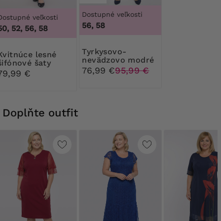
Dostupné veľkosti
Dostupné veľkosti
56, 58
50, 52, 56, 58
Tyrkysovo-
ce lesné
nevädzovo modré
šifónové šaty
šaty s kvetinovým
76,99 €
95,99 €
79,99 €
vzorom
Doplňte outfit