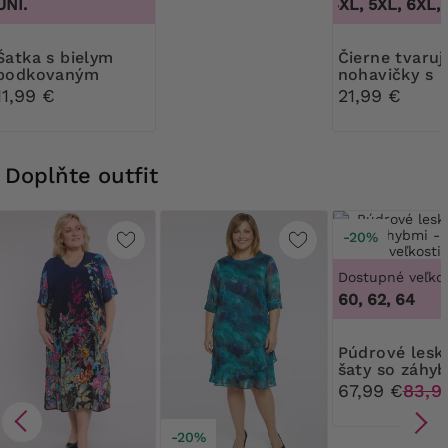
UNI.
3XL, 4XL, 5XL, 6XL, 7
s bielym
Čierne tvarujúce
bodkovaným
nohavičky s
vzorom
kvetinovou č
11,99 €
21,99 €
Doplňte outfit
-20%
Dostupné veľkos
60, 62, 64
Púdrové lesklé
šaty so záhy
67,99 €
83,9
-20%