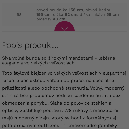
obvod hrudníka
156 cm
, obvod bedra
58
156 cm
, dĺžka
92 cm
, dĺžka rukáva
56 cm
,
bicepsy
48 cm
obvod hrudníka
160 cm
, obvod bedra
60
160 cm
, dĺžka
95 cm
, dĺžka rukáva
56 cm
,
bicepsy
52 cm
Popis produktu
obvod hrudníka
164 cm
, obvod bedra
Sivá voľná bunda so širokými manžetami - ležérna
62
166 cm
, dĺžka
95 cm
, dĺžka rukáva
56 cm
,
elegancia vo veľkých veľkostiach
bicepsy
54 cm
Toto štýlové blejzer vo veľkých veľkostiach v elegantnej
farbe je perfektnou voľbou do práce, na špeciálne
príležitosti alebo obchodné stretnutia. Voľný, moderný
strih sa bez problémov hodí ku každému outfitu bez
obmedzenia pohybu. Siaha do polovice stehien a
opticky zoštíhľuje postavu
. 7/8 rukávy s manžetami
majú moderný dizajn, ktorý sa hodí k formálnym aj
poloformálnym outfitom. Tri tmavomodré gombíky