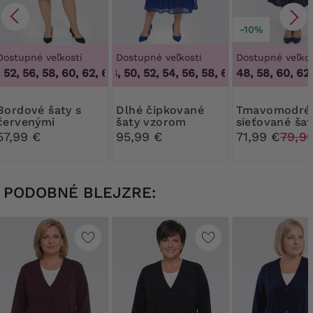
-10%
Dostupné veľkosti
Dostupné veľkosti
Dostupné veľkos
52, 56, 58, 60, 62, 64
46, 48, 50, 52, 54, 56, 58, 60
,
48, 50, 52, 56, 58, 60, 62, 64
,
46, 48, 50, 52,
48, 58, 60, 62
é šaty s
Dlhé čipkované
Tmavomodré
červenými
šaty vzorom
sieťované šat
bodkovanými
červenými kv
57,99 €
95,99 €
71,99 €
79,9
rukávmi
PODOBNÉ BLEJZRE: