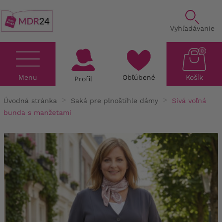
Vyhľadávanie
0
Menu
Obľúbené
Košík
Profil
Úvodná stránka
Saká pre plnoštíhle dámy
Sivá voľná
bunda s manžetami