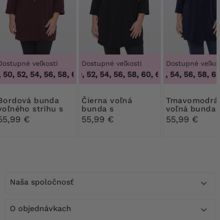
Dostupné veľkosti
Dostupné veľkosti
Dostupné veľkos
50, 52, 54, 56, 58, 60, 62
48, 50, 52, 54, 56, 58, 60, 62
,
46, 48, 50, 52, 54, 56, 58, 60, 62
50, 52, 54, 56, 58, 60,
,
48, 50, 52, 54,
vá bunda
Čierna voľná
Tmavomodrá
voľného strihu s
bunda s
voľná bunda 
manžetami
manžetami
manžetami
55,99 €
55,99 €
55,99 €
Naša spoločnosť

O objednávkach
