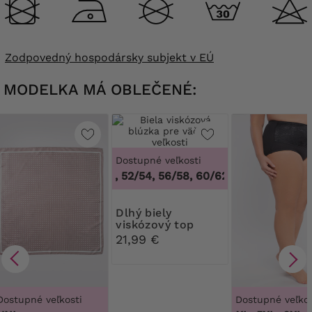
Zodpovedný hospodársky subjekt v EÚ
MODELKA MÁ OBLEČENÉ:
Dostupné veľkosti
48/50, 52/54, 56/58, 60/62
,
48/50, 52/54, 5
Dlhý biely
viskózový top
21,99 €
Dostupné veľkosti
Dostupné veľkos