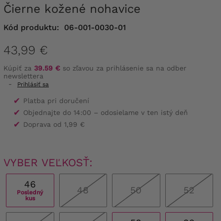
Čierne kožené nohavice
Kód produktu:
06-001-0030-01
43,99 €
Kúpiť za
39.59 €
so zľavou za prihlásenie sa na odber
newslettera
-
Prihlásiť sa
✔
Platba pri doručení
✔
Objednajte do 14:00 – odosielame v ten istý deň
✔
Doprava od 1,99 €
VYBER VEĽKOSŤ:
46
48
50
52
Posledný
kus