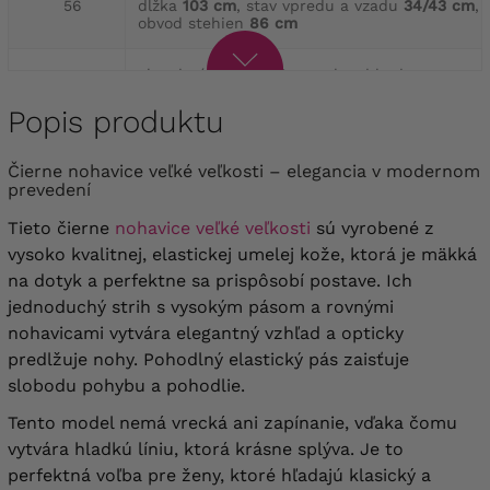
56
dĺžka
103 cm
, stav vpredu a vzadu
34/43 cm
,
obvod stehien
86 cm
obvod pása
108-136 cm
, obvod bedra
58
136 cm
, dĺžka
103 cm
, stav vpredu aj vzadu
34/45 cm
, obvod stehien
88 cm
Popis produktu
obvod pása
112-144 cm
, obvod bedra
144 cm
,
Čierne nohavice veľké veľkosti – elegancia v modernom
60
dĺžka
103 cm
, stav vpredu aj vzadu
prevedení
34/45 cm
, obvod stehien
90 cm
Tieto čierne
nohavice veľké veľkosti
sú vyrobené z
obvod pása
120-148 cm
, obvod bedra
vysoko kvalitnej, elastickej umelej kože, ktorá je mäkká
62
148 cm
, dĺžka
103 cm
, stav vpredu aj vzadu
na dotyk a perfektne sa prispôsobí postave. Ich
35/47 cm
, obvod stehien
92 cm
jednoduchý strih s vysokým pásom a rovnými
nohavicami vytvára elegantný vzhľad a opticky
obvod pása
124-152 cm
, obvod bedra
152 cm
,
64
dĺžka
103 cm
, stav vpredu aj vzadu
35/47 cm
,
predlžuje nohy. Pohodlný elastický pás zaisťuje
obvod stehien
94 cm
slobodu pohybu a pohodlie.
Tento model nemá vrecká ani zapínanie, vďaka čomu
vytvára hladkú líniu, ktorá krásne splýva. Je to
perfektná voľba pre ženy, ktoré hľadajú klasický a