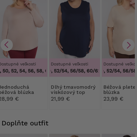
Dostupné veľkosti
Dostupné veľkosti
Dostupné veľkos
50, 52, 54, 56, 58, 60, 62, 64
48/50, 52/54, 56/58, 60/62
,
46, 48, 50, 52, 54, 56, 58, 60
48/50, 52/54, 56/58,
,
48/50, 52/54, 
duchá
Dlhý tmavomodrý
Béžová pletená
béžová blúzka
viskózový top
blúzka
28,99 €
21,99 €
23,99 €
Doplňte outfit