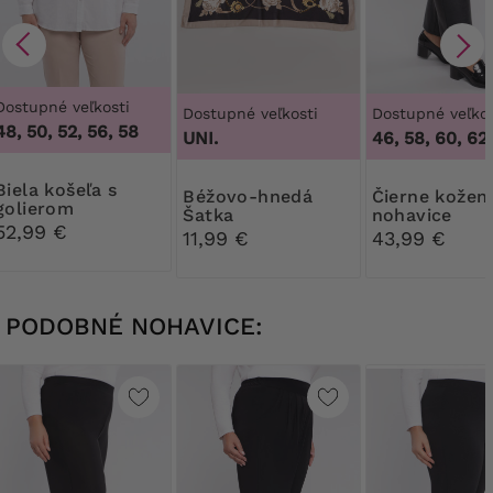
Dostupné veľkosti
Dostupné veľkosti
Dostupné veľkos
48, 50, 52, 56, 58
UNI.
46, 58, 60, 62
košeľa s
Béžovo-hnedá
Čierne kožené
golierom
Šatka
nohavice
52,99 €
11,99 €
43,99 €
PODOBNÉ NOHAVICE: