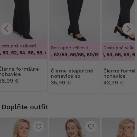
Dostupné veľkosti
Dostupné veľkosti
Dostupné veľkos
50, 52, 54, 56, 58, 60, 62, 64
,
46, 48, 50, 52, 54, 56, 58, 60
48/50, 52/54, 56/58, 60/62
50, 52, 54, 56, 58, 60
,
48/50, 52/54, 
 formálne
Čierne elegantné
Čierne formálne
nohavice
nohavice so
nohavice
38,99 €
sedlom
35,99 €
43,99 €
Doplňte outfit