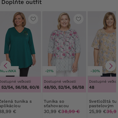
Doplňte outfit
NOVINKA
-21%
-30%
Dostupné veľkosti
Dostupné veľkosti
Dostupné veľkos
52/54, 56/58, 60/62
,
48/50, 52/54, 56/58, 60/62
48/50, 52/54, 56/58
48
tunika s
Tunika so
Svetložltá tunika s
aplikáciou
sťahovacou
pastelovým
šnúrkou, sivé a
listovým vzo
38,99 €
30,99 €
38,99 €
25,99 €
35,9
ružové vzory