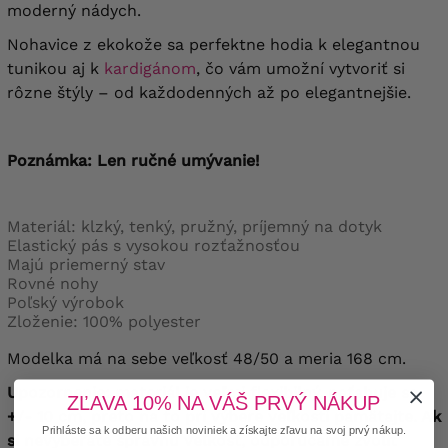
moderný nádych.
Nohavice z ekokože sa perfektne hodia k elegantnou
tunikou aj k
kardigánom
, čo vám umožní vytvoriť si
rôzne štýly – od každodenných až po elegantnejšie.
Poznámka: Len ručné umývanie!
Materiál: klzký, tenký, pružný, príjemný na dotyk
Elastický pás s vysokou rozťažnosťou
Majú priemerný stav
Rovné nohy
Poľský výrobok
Zloženie: 100% polyester
Modelka má na sebe veľkosť 48/50 a meria 168 cm.
Upozornenie: materiál je veľmi flexibilný, naťahuje sa
ZĽAVA 10% NA VÁŠ PRVÝ NÁKUP
+/- 10 cm, preto na to pri výbere veľkosti pamätajte. Ak
Prihláste sa k odberu našich noviniek a získajte zľavu na svoj prvý nákup.
si nevyberáte správnu veľkosť, odporúčame zvoliť