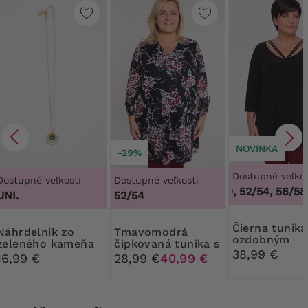
NOVINKA
-29%
Dostupné veľkos
Dostupné veľkosti
Dostupné veľkosti
48/50, 52/54, 56/58,
UNI.
52/54
Čierna tunika s
elník zo
Tmavomodrá
ozdobným
zeleného kameňa
čipkovaná tunika s
výstrihom
38,99 €
bordovými kvetmi
16,99 €
28,99 €
40,99 €