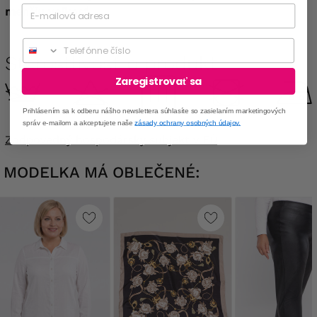
menšiu veľkosť.
Phone
Starostlivosť o produkt
Zaregistrovať sa
Prihlásením sa k odberu nášho newslettera súhlasíte so zasielaním marketingových
správ e-mailom a akceptujete naše
zásady ochrany osobných údajov.
Zodpovedný hospodársky subjekt v EÚ
MODELKA MÁ OBLEČENÉ: