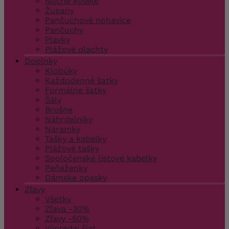
Nočné košele
Župany
Pančuchové nohavice
Pančuchy
Plavky
Plážové plachty
Doplnky
Klobúky
Každodenné šatky
Formálne šatky
Šály
Brošne
Náhrdelníky
Náramky
Tašky a kabelky
Plážové tašky
Spoločenské listové kabelky
Peňaženky
Dámske opasky
Zľavy
Všetky
Zľava -30%
Zľavy -50%
Výpredaj šiat