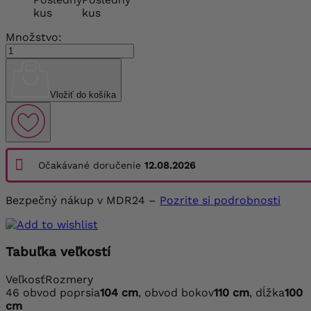
kus
kus
Množstvo:
Vložiť do košíka
Očakávané doručenie
12.08.2026
Bezpečný nákup v MDR24 –
Pozrite si podrobnosti
Tabuľka veľkostí
Veľkosť
Rozmery
46
obvod poprsia
104 cm
, obvod bokov
110 cm
, dĺžka
100
cm