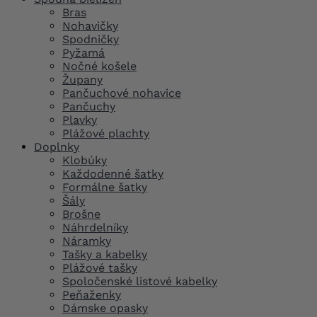
Bras
Nohavičky
Spodničky
Pyžamá
Nočné košele
Župany
Pančuchové nohavice
Pančuchy
Plavky
Plážové plachty
Doplnky
Klobúky
Každodenné šatky
Formálne šatky
Šály
Brošne
Náhrdelníky
Náramky
Tašky a kabelky
Plážové tašky
Spoločenské listové kabelky
Peňaženky
Dámske opasky