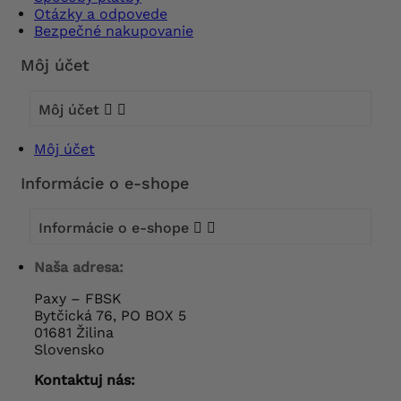
Otázky a odpovede
Bezpečné nakupovanie
Môj účet
Môj účet


Môj účet
Informácie o e-shope
Informácie o e-shope


Naša adresa:
Paxy – FBSK
Bytčická 76, PO BOX 5
01681 Žilina
Slovensko
Kontaktuj nás: