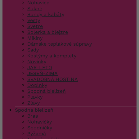
Nohavice
Sukne
Bundy a kabáty
Vesty
Svetre
Bolerka a blejzre
Mikiny
Dámske teplákové súpravy
Sady
Kostýmy a komplety
Novinky
JAR-LETO
JESEŇ-ZIMA
SVADOBNÁ HOSTINA
Doplnky
Spodná bielizeň
Plavky
Zľavy
Spodná bielizeň
Bras
Nohavičky
Spodničky
Pyžamá