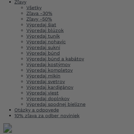
Zľavy
Všetky
Zľava -30%
Zľavy -50%
Výpredaj šiat
Výpredaj blúzok
Výpredaj tuník
Výpredaj nohavíc
Výpredaj sukní
Výpredaj búnd
Výpredaj búnd a kabátov
Výpredaj kostýmov
Výpredaj kompletov
Výpredaj mikín
Výpredaj svetrov
Výpredaj kardigánov
Výpredaj viest
Výpredaj doplnkov
Výpredaj spodnej bielizne
Otázky a odpovede
10% zľava za odber noviniek