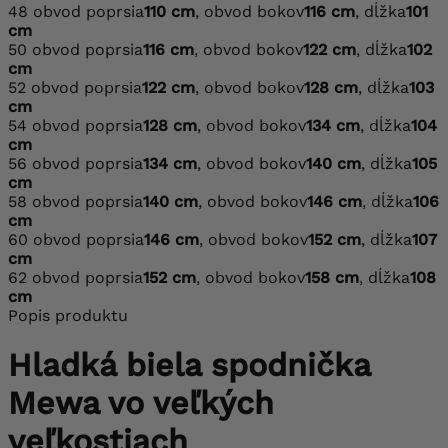
48
obvod poprsia
110 cm
, obvod bokov
116 cm
, dĺžka
101
cm
50
obvod poprsia
116 cm
, obvod bokov
122 cm
, dĺžka
102
cm
52
obvod poprsia
122 cm
, obvod bokov
128 cm
, dĺžka
103
cm
54
obvod poprsia
128 cm
, obvod bokov
134 cm
, dĺžka
104
cm
56
obvod poprsia
134 cm
, obvod bokov
140 cm
, dĺžka
105
cm
58
obvod poprsia
140 cm
, obvod bokov
146 cm
, dĺžka
106
cm
60
obvod poprsia
146 cm
, obvod bokov
152 cm
, dĺžka
107
cm
62
obvod poprsia
152 cm
, obvod bokov
158 cm
, dĺžka
108
cm
Popis produktu
Hladká biela spodnička
Mewa vo veľkých
veľkostiach