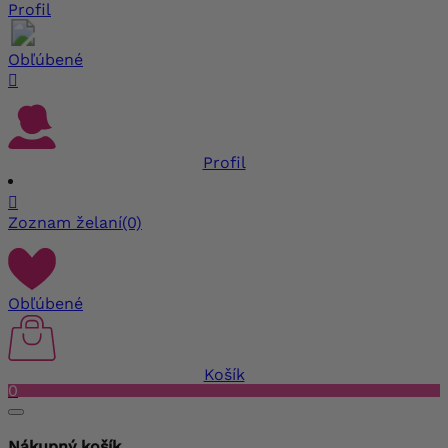
Profil
Obľúbené

Profil

Zoznam želaní
(0)
Obľúbené
Košík
0
Nákupný košík