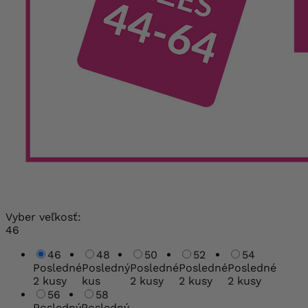
Vyber veľkosť:
46
46
48
50
52
54
Posledné
Posledný
Posledné
Posledné
Posledné
2 kusy
kus
2 kusy
2 kusy
2 kusy
56
58
Posledný
Posledný