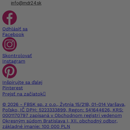
info@mdr24.sk
Odhlásiť sa
Facebook
Skontrolovať
Instagram
Inšpirujte sa ďalej
Pinterest
Prejsť na začiatok

© 2026 - FBSK sp. z o.o., Żytnia 15/21B, 01-014 Varšava,
Poľsko, IČ DPH: 5223333899, Regon: 541644626, KRS:
0001170797 zapísaná v Obchodnom registri vedenom
Okresným súdom Bratislava I, XII. obchodný odbor,
základné imanie: 100 000 PLN