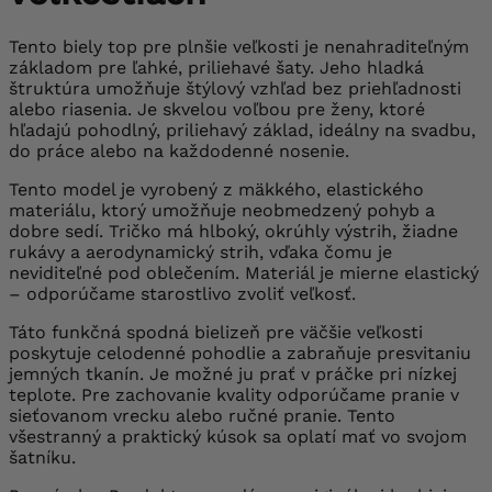
Tento biely top pre plnšie veľkosti je nenahraditeľným
základom pre ľahké, priliehavé šaty. Jeho hladká
štruktúra umožňuje štýlový vzhľad bez priehľadnosti
alebo riasenia. Je skvelou voľbou pre ženy, ktoré
hľadajú pohodlný, priliehavý základ, ideálny na svadbu,
do práce alebo na každodenné nosenie.
Tento model je vyrobený z mäkkého, elastického
materiálu, ktorý umožňuje neobmedzený pohyb a
dobre sedí. Tričko má hlboký, okrúhly výstrih, žiadne
rukávy a aerodynamický strih, vďaka čomu je
neviditeľné pod oblečením. Materiál je mierne elastický
– odporúčame starostlivo zvoliť veľkosť.
Táto funkčná spodná bielizeň pre väčšie veľkosti
poskytuje celodenné pohodlie a zabraňuje presvitaniu
jemných tkanín. Je možné ju prať v práčke pri nízkej
teplote. Pre zachovanie kvality odporúčame pranie v
sieťovanom vrecku alebo ručné pranie. Tento
všestranný a praktický kúsok sa oplatí mať vo svojom
šatníku.