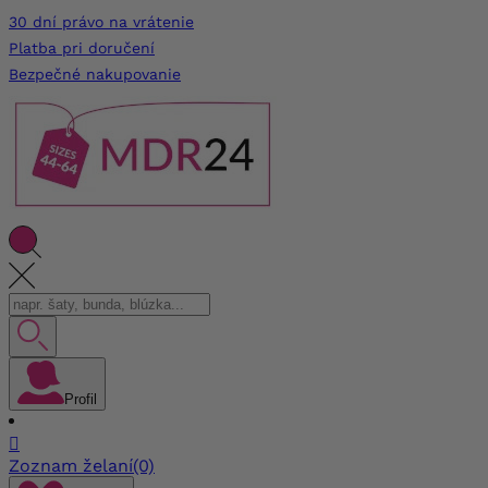
30 dní právo na vrátenie
Platba pri doručení
Bezpečné nakupovanie
Profil

Zoznam želaní
(0)