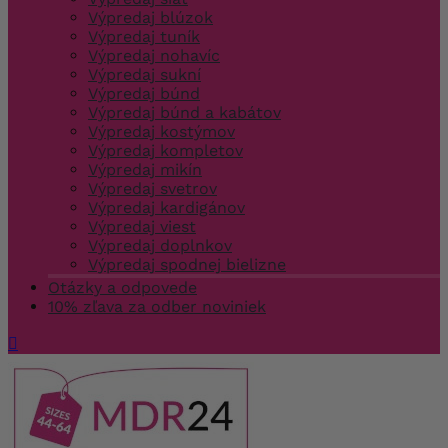
Výpredaj blúzok
Výpredaj tuník
Výpredaj nohavíc
Výpredaj sukní
Výpredaj búnd
Výpredaj búnd a kabátov
Výpredaj kostýmov
Výpredaj kompletov
Výpredaj mikín
Výpredaj svetrov
Výpredaj kardigánov
Výpredaj viest
Výpredaj doplnkov
Výpredaj spodnej bielizne
Otázky a odpovede
10% zľava za odber noviniek
