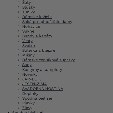
Šaty
Blúzky
Tuniky
Dámske košele
Saká pre plnoštíhle dámy
Nohavice
Sukne
Bundy a kabáty
Vesty
Svetre
Bolerka a blejzre
Mikiny
Dámske teplákové súpravy
Sady
Kostýmy a komplety
Novinky
JAR-LETO
JESEŇ-ZIMA
SVADOBNÁ HOSTINA
Doplnky
Spodná bielizeň
Plavky
Zľavy
Spodná bielizeň