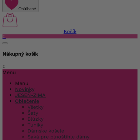
Obľúbené
Košík
0
Nákupný košík
0
Menu
Menu
Novinky
JESEŇ-ZIMA
Oblečenie
Všetky
Šaty
Blúzky
Tuniky
Dámske košele
Saká pre plnoštíhle dámy