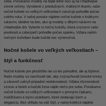
seba. Ponúkame modely na teplé letné noci aj na chladnejšie 
zimné večery. Vyrobené z priedušných, mäkkých tkanín, naše 
nočné košele vo veľkých veľkostiach zaručujú pohodlie počas 
celého roka. V našej ponuke nájdete nočné košele s krátkymi 
rukávmi, ideálne na leto, ako aj modely s dlhými rukávmi na 
chladnejšie dni. Vyberte si nočnú košeľu, ktorá zvýrazní vaše 
prednosti a zabezpečí pohodlie počas spánku. Vďaka našim 
nočným košeliam bude každá noc výnimočná. 
Nočné košele vo veľkých veľkostiach – 
štýl a funkčnosť 
Nočné košele pre plnoštíhle nie sú len pohodlné, ale aj štýlové. 
Naše modely sú navrhnuté tak, aby zvýrazňovali ženské krivky 
a zároveň zakryli prípadné nedokonalosti. Vďaka rôznorodosti 
vzorov a farieb si každá žena nájde niečo pre seba. Ponúkame 
nočné košele vo veľkých veľkostiach s jemnými čipkami, 
mašličkami a inými ozdobami, ktoré dodávajú šarm a 
eleganciu. Bez ohľadu na váš štýl, v našej kolekcii nájdete 