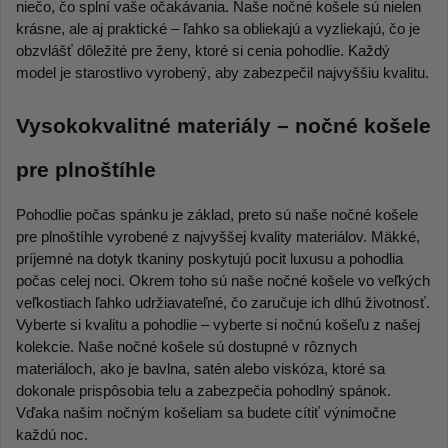
niečo, čo splní vaše očakávania. Naše nočné košele sú nielen 
krásne, ale aj praktické – ľahko sa obliekajú a vyzliekajú, čo je 
obzvlášť dôležité pre ženy, ktoré si cenia pohodlie. Každý 
model je starostlivo vyrobený, aby zabezpečil najvyššiu kvalitu. 
Vysokokvalitné materiály – nočné košele 
pre plnoštíhle 
Pohodlie počas spánku je základ, preto sú naše nočné košele 
pre plnoštíhle vyrobené z najvyššej kvality materiálov. Mäkké, 
príjemné na dotyk tkaniny poskytujú pocit luxusu a pohodlia 
počas celej noci. Okrem toho sú naše nočné košele vo veľkých 
veľkostiach ľahko udržiavateľné, čo zaručuje ich dlhú životnosť. 
Vyberte si kvalitu a pohodlie – vyberte si nočnú košeľu z našej 
kolekcie. Naše nočné košele sú dostupné v rôznych 
materiáloch, ako je bavlna, satén alebo viskóza, ktoré sa 
dokonale prispôsobia telu a zabezpečia pohodlný spánok. 
Vďaka našim nočným košeliam sa budete cítiť výnimočne 
každú noc. 