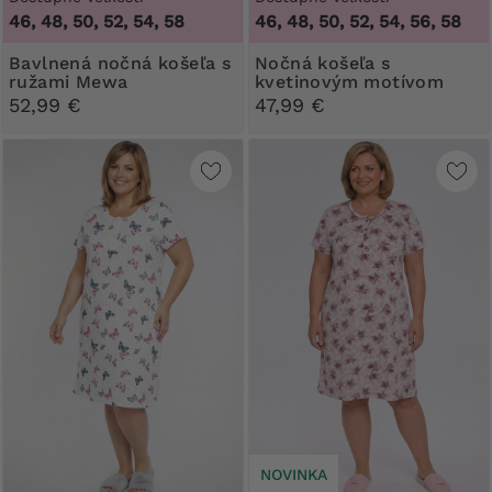
46, 48, 50, 52, 54, 58
46, 48, 50, 52, 54, 56, 58
Bavlnená nočná košeľa s
Nočná košeľa s
ružami Mewa
kvetinovým motívom
Mewa
52,99 €
47,99 €
NOVINKA