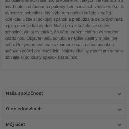
pohodlie a relax. Naše nočné košele vo veľkých veľkostiach sú
navrhnuté s ohľadom na potreby žien nosiacich väčšie veľkosti.
Vyberte si pohodlie a štýl výberom nočnej košele z našej
kolekcie. Užite si pokojný spánok a prebúdzajte sa oddýchnutá
a plná energie každý deň. Naše nočné košele nie sú len
pohodlné, ale aj estetické, čo vám umožní cítiť sa výnimočne
každú noc. Objavte našu ponuku a nájdite ideálny model pre
seba. Pozývame vás na zoznámenie sa s našou ponukou
nočných košieľ pre plnoštíhle. Nájdite ideálny model pre seba a
užívajte si pohodlný spánok každú noc.
Naša spoločnosť

O objednávkach

Môj účet
