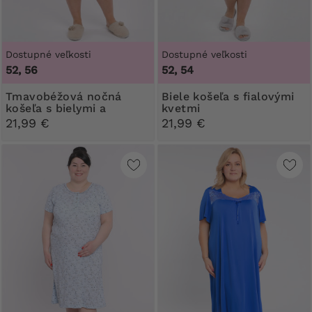
Dostupné veľkosti
Dostupné veľkosti
52, 56
52, 54
Tmavobéžová nočná
Biele košeľa s fialovými
košeľa s bielymi a
kvetmi
béžovými kvetmi
21,99 €
21,99 €