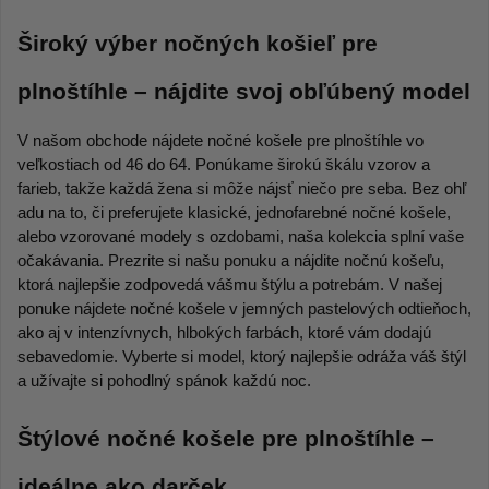
Široký výber nočných košieľ pre 
plnoštíhle – nájdite svoj obľúbený model 
V našom obchode nájdete nočné košele pre plnoštíhle vo 
veľkostiach od 46 do 64. Ponúkame širokú škálu vzorov a 
farieb, takže každá žena si môže nájsť niečo pre seba. Bez ohľ 
adu na to, či preferujete klasické, jednofarebné nočné košele, 
alebo vzorované modely s ozdobami, naša kolekcia splní vaše 
očakávania. Prezrite si našu ponuku a nájdite nočnú košeľu, 
ktorá najlepšie zodpovedá vášmu štýlu a potrebám. V našej 
ponuke nájdete nočné košele v jemných pastelových odtieňoch, 
ako aj v intenzívnych, hlbokých farbách, ktoré vám dodajú 
sebavedomie. Vyberte si model, ktorý najlepšie odráža váš štýl 
a užívajte si pohodlný spánok každú noc. 
Štýlové nočné košele pre plnoštíhle – 
ideálne ako darček 