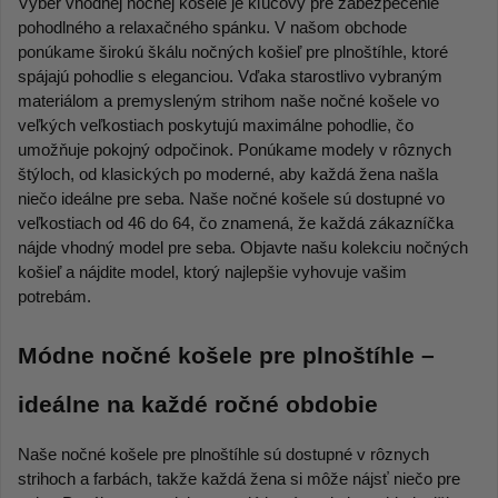
Výber vhodnej nočnej košele je kľúčový pre zabezpečenie 
pohodlného a relaxačného spánku. V našom obchode 
ponúkame širokú škálu nočných košieľ pre plnoštíhle, ktoré 
spájajú pohodlie s eleganciou. Vďaka starostlivo vybraným 
materiálom a premysleným strihom naše nočné košele vo 
veľkých veľkostiach poskytujú maximálne pohodlie, čo 
umožňuje pokojný odpočinok. Ponúkame modely v rôznych 
štýloch, od klasických po moderné, aby každá žena našla 
niečo ideálne pre seba. Naše nočné košele sú dostupné vo 
veľkostiach od 46 do 64, čo znamená, že každá zákazníčka 
nájde vhodný model pre seba. Objavte našu kolekciu nočných 
košieľ a nájdite model, ktorý najlepšie vyhovuje vašim 
potrebám. 
Módne nočné košele pre plnoštíhle – 
ideálne na každé ročné obdobie 
Naše nočné košele pre plnoštíhle sú dostupné v rôznych 
strihoch a farbách, takže každá žena si môže nájsť niečo pre 