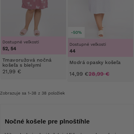
-50%
Dostupné veľkosti
Dostupné veľkosti
52, 54
44
Tmavoružová nočná
Modrá opasky košeľa
košeľa s bielymi
motýlikmi
21,99 €
14,99 €
28,99 €
Zobrazuje sa 1-38 z 38 položiek
Nočné košele pre plnoštíhle 