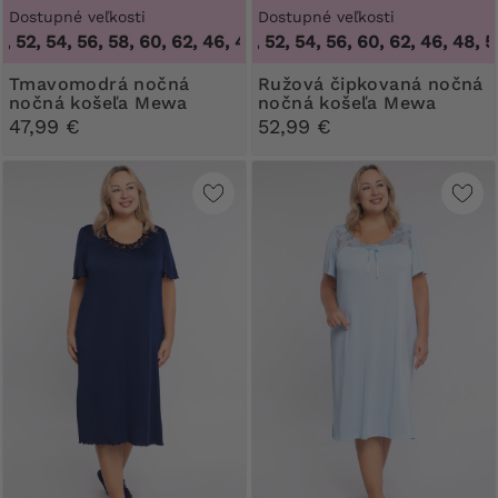
Dostupné veľkosti
Dostupné veľkosti
, 52, 54, 56, 58, 60, 62
46, 48, 50, 52, 54, 56, 60, 62
,
46, 48, 50, 52, 54, 56, 58, 60, 62
,
46, 48, 50
Tmavomodrá nočná
Ružová čipkovaná nočná
nočná košeľa Mewa
nočná košeľa Mewa
47,99 €
52,99 €