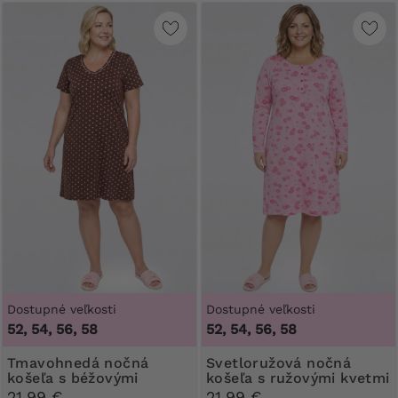
Dostupné veľkosti
Dostupné veľkosti
52, 54, 56, 58
52, 54, 56, 58
Tmavohnedá nočná
Svetloružová nočná
košeľa s béžovými
košeľa s ružovými kvetmi
bodkami
21,99 €
21,99 €