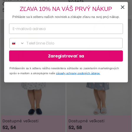
košeľa
čipkou Mewa
30,99 €
38,99 €
ZĽAVA 10% NA VÁŠ PRVÝ NÁKUP
55,99 €
Prihláste sa k odberu našich noviniek a získajte zľavu na svoj prvý nákup.
Phone
Zaregistrovať sa
Prihlásením sa k odberu nášho newslettera súhlasíte so zasielaním marketingových
správ e-mailom a akceptujete naše
zásady ochrany osobných údajov.
Dostupné veľkosti
Dostupné veľkosti
52, 54
52, 58