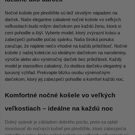
Nočné košele pre plnoštíhle sú tiež skvelým nápadom na 
darček. Naše elegantne zabalené nočné košele vo veľkých 
veľkostiach budú milým darčekom pre každú ženu, ktorá si 
cení pohodlie a štýl. Vyberte model, ktorý zvýrazní krásu a 
zabezpečí pohodlie počas spánku. Naša široká ponuka 
zaručuje, že nájdete niečo vhodné na každú príležitosť. Nočné 
košele z našej kolekcie sú ideálnym darčekom na narodeniny, 
výročie alebo ako výnimočný darček bez príležitosti. Každý 
model je starostlivo zabalený, čo dodáva darčeku elegantný a 
luxusný vzhľad. Prekvapte blízku osobu výnimočným 
darčekom, ktorý jej zabezpečí pohodlie a komfort každú noc. 
Komfortné nočné košele vo veľkých 
veľkostiach – ideálne na každú noc 
Dobrý spánok je základom dobrého pocitu, preto sa oplatí
investovať do nočných košieľ pre plnoštíhle, ktoré zabezpečia