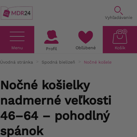
Vyhľadávanie
0
Menu
Obľúbené
Košík
Profil
Úvodná stránka
Spodná bielizeň
Nočné košele
Nočné košielky
nadmerné veľkosti
46–64 – pohodlný
spánok