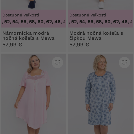
Dostupné veľkosti
Dostupné veľkosti
, 52, 54, 56, 58, 60, 62
46, 48, 50, 52, 54, 56, 58, 60, 62
,
46, 48, 50, 52, 54, 56, 58, 60, 62
,
46, 48
Námornícka modrá
Modrá nočná košeľa s
nočná košeľa s Mewa
čipkou Mewa
52,99 €
52,99 €