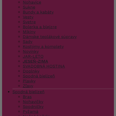
Nohavice
Sukne
Bundy a kabáty
Vesty
Svetre
Bolerka a blejzre
Mikiny
Dámske teplákové súpravy
Sady
Kostýmy a komplety
Novinky
JAR-LETO
JESEŇ-ZIMA
SVADOBNÁ HOSTINA
Doplnky
Spodná bielizeň
Plavky
Zľavy
Spodná bielizeň
Bras
Nohavičky
Spodničky
Pyžamá