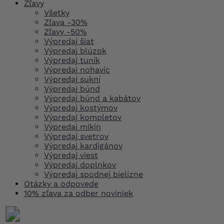
Zľavy
Všetky
Zľava -30%
Zľavy -50%
Výpredaj šiat
Výpredaj blúzok
Výpredaj tuník
Výpredaj nohavíc
Výpredaj sukní
Výpredaj búnd
Výpredaj búnd a kabátov
Výpredaj kostýmov
Výpredaj kompletov
Výpredaj mikín
Výpredaj svetrov
Výpredaj kardigánov
Výpredaj viest
Výpredaj doplnkov
Výpredaj spodnej bielizne
Otázky a odpovede
10% zľava za odber noviniek