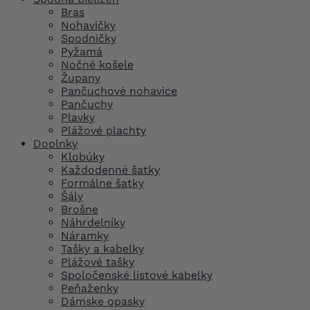
Bras
Nohavičky
Spodničky
Pyžamá
Nočné košele
Župany
Pančuchové nohavice
Pančuchy
Plavky
Plážové plachty
Doplnky
Klobúky
Každodenné šatky
Formálne šatky
Šály
Brošne
Náhrdelníky
Náramky
Tašky a kabelky
Plážové tašky
Spoločenské listové kabelky
Peňaženky
Dámske opasky