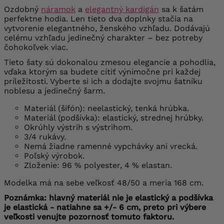
Ozdobný
náramok
a
elegantný kardigán
sa k šatám
perfektne hodia. Len tieto dva doplnky stačia na
vytvorenie elegantného, ​​ženského vzhľadu. Dodávajú
celému vzhľadu jedinečný charakter – bez potreby
čohokoľvek viac.
Tieto šaty sú dokonalou zmesou elegancie a pohodlia,
vďaka ktorým sa budete cítiť výnimočne pri každej
príležitosti. Vyberte si ich a dodajte svojmu šatníku
noblesu a jedinečný šarm.
Materiál (šifón): neelastický, tenká hrúbka.
Materiál (podšívka): elastický, strednej hrúbky.
Okrúhly výstrih s výstrihom.
3/4 rukávy.
Nemá žiadne ramenné vypchávky ani vrecká.
Poľský výrobok.
Zloženie: 96 % polyester, 4 % elastan.
Modelka má na sebe veľkosť 48/50 a meria 168 cm.
Poznámka: hlavný materiál nie je elastický a podšívka
je elastická - natiahne sa +/- 6 cm, preto pri výbere
veľkosti venujte pozornosť tomuto faktoru.