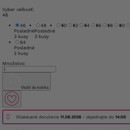
Vyber veľkosť:
46
46
48
50
52
54
56
58
60
Posledné
Posledné
3 kusy
3 kusy
64
Posledné
2 kusy
Množstvo:
Vložiť do košíka
Očakávané doručenie
11.08.2026
- objednajte do
14:00