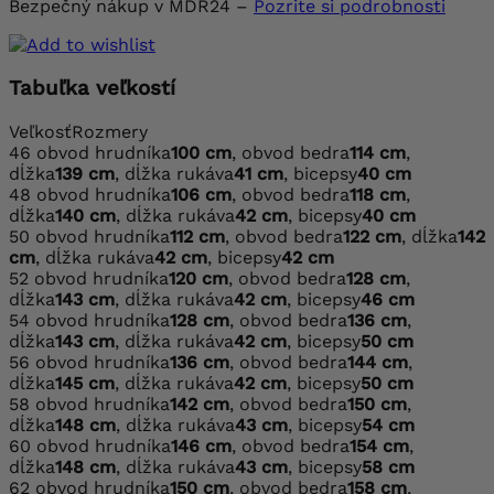
Bezpečný nákup v MDR24 –
Pozrite si podrobnosti
Tabuľka veľkostí
Veľkosť
Rozmery
46
obvod hrudníka
100 cm
, obvod bedra
114 cm
,
dĺžka
139 cm
, dĺžka rukáva
41 cm
, bicepsy
40 cm
48
obvod hrudníka
106 cm
, obvod bedra
118 cm
,
dĺžka
140 cm
, dĺžka rukáva
42 cm
, bicepsy
40 cm
50
obvod hrudníka
112 cm
, obvod bedra
122 cm
, dĺžka
142
cm
, dĺžka rukáva
42 cm
, bicepsy
42 cm
52
obvod hrudníka
120 cm
, obvod bedra
128 cm
,
dĺžka
143 cm
, dĺžka rukáva
42 cm
, bicepsy
46 cm
54
obvod hrudníka
128 cm
, obvod bedra
136 cm
,
dĺžka
143 cm
, dĺžka rukáva
42 cm
, bicepsy
50 cm
56
obvod hrudníka
136 cm
, obvod bedra
144 cm
,
dĺžka
145 cm
, dĺžka rukáva
42 cm
, bicepsy
50 cm
58
obvod hrudníka
142 cm
, obvod bedra
150 cm
,
dĺžka
148 cm
, dĺžka rukáva
43 cm
, bicepsy
54 cm
60
obvod hrudníka
146 cm
, obvod bedra
154 cm
,
dĺžka
148 cm
, dĺžka rukáva
43 cm
, bicepsy
58 cm
62
obvod hrudníka
150 cm
, obvod bedra
158 cm
,