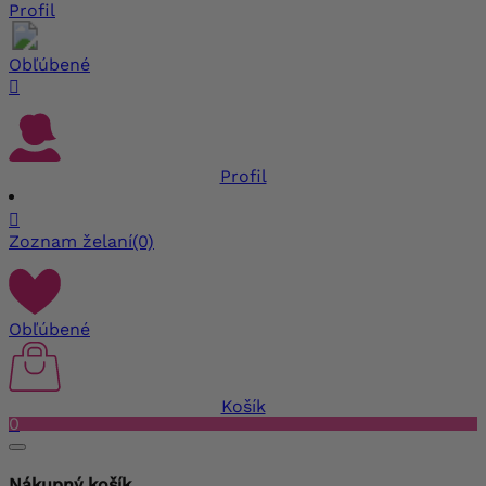
Profil
Obľúbené

Profil

Zoznam želaní
(0)
Obľúbené
Košík
0
Nákupný košík