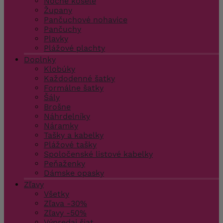
Nočné košele
Župany
Pančuchové nohavice
Pančuchy
Plavky
Plážové plachty
Doplnky
Klobúky
Každodenné šatky
Formálne šatky
Šály
Brošne
Náhrdelníky
Náramky
Tašky a kabelky
Plážové tašky
Spoločenské listové kabelky
Peňaženky
Dámske opasky
Zľavy
Všetky
Zľava -30%
Zľavy -50%
Výpredaj šiat