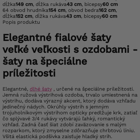
dĺžka
149 cm
, dĺžka rukáva
43 cm
, bicepsy
60 cm
64
obvod hrudníka
154 cm
, obvod bedra
162 cm
,
dĺžka
152 cm
, dĺžka rukáva
43 cm
, bicepsy
60 cm
Popis produktu
Elegantné fialové šaty
veľké veľkosti s ozdobami -
šaty na špeciálne
príležitosti
Elegantné,
dlhé šaty
, určené na špeciálne príležitosti.
Jemná ružová výstrihová ozdoba, trvalo umiestnená na
výstrihu, dodáva výrazný akcent, ktorý dodáva vzhľadu
jedinečný nádych. Okrúhly výstrih s jemným
trojuholníkovým výstrihom opticky predlžuje krk, zatiaľ
čo splývavé 3/4 rukávy vytvárajú ľahký, romantický
vzhľad. Zadná časť šiat zdobí zaväzovanie s malým
rozparkom, ktorý zmyselne zdôrazňuje chrbtovú líniu.
Všitá elastická podšívka zaisťuje hladký strih.