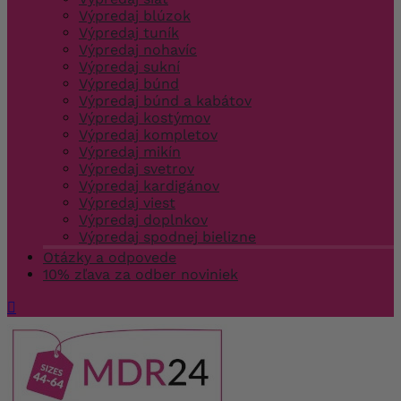
Výpredaj blúzok
Výpredaj tuník
Výpredaj nohavíc
Výpredaj sukní
Výpredaj búnd
Výpredaj búnd a kabátov
Výpredaj kostýmov
Výpredaj kompletov
Výpredaj mikín
Výpredaj svetrov
Výpredaj kardigánov
Výpredaj viest
Výpredaj doplnkov
Výpredaj spodnej bielizne
Otázky a odpovede
10% zľava za odber noviniek
