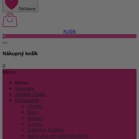
Obľúbené
Košík
0
Nákupný košík
0
Menu
Menu
Novinky
JESEŇ-ZIMA
Oblečenie
Všetky
Šaty
Blúzky
Tuniky
Dámske košele
Saká pre plnoštíhle dámy