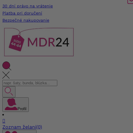
30 dní právo na vrátenie
Platba pri doručení
Bezpečné nakupovanie
Profil

Zoznam želaní
(0)