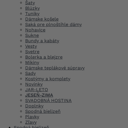
Šaty
Blúzky
Tuniky
Dámske košele
Saká pre plnoštíhle dámy
Nohavice
Sukne
Bundy a kabáty
Vesty
Svetre
Bolerka a blejzre
Mikiny
Dámske teplákové súpravy
Sady
Kostýmy a komplety
Novinky
JAR-LETO
JESEŇ-ZIMA
SVADOBNÁ HOSTINA
Doplnky
Spodná bielizeň
Plavky
Zľavy
Spodná bielizeň